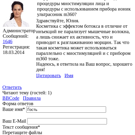
процедуры миостимуляции лица и
процедуры с использованием прибора ионик
ультрасоник m360?
Здравствуйте, Юлия.
Косметика с эффектом ботокса в отличие от
Администратор
инъекций не парализует мышечные волокна,
Сообщений:
а лишь снижает их активность, что и
1646
приводит к разглаживанию морщин. Так что
Регистрация:
такая косметика может использоваться
18.03.2014
параллельно с миостимуляцией и с прибором
m360 тоже.
Надеюсь, я ответила на Ваш вопрос, хорошего
дня!
Цитировать
Имя
Ответить
Читают тему (гостей:
1
)
BBCode
Правила
Форма ответов
Ваше имя
*
Ваш E-Mail
Текст сообщения
*
Перетащите файлы