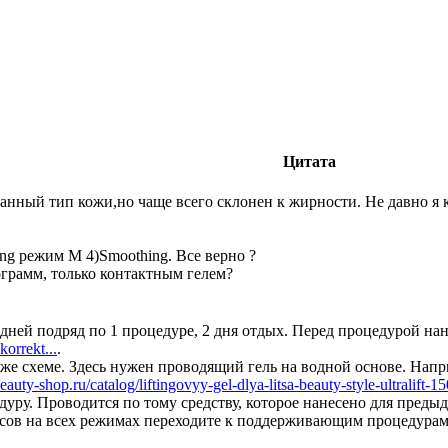
Цитата
анный тип кожи,но чаще всего склонен к жирности. Не давно я к
fting режим M 4)Smoothing. Все верно ?
ограмм, только контактным гелем?
, 5 дней подряд по 1 процедуре, 2 дня отдых. Перед процедурой на
korrekt...
.
той же схеме. Здесь нужен проводящий гель на водной основе. На
auty-shop.ru/catalog/liftingovyy-gel-dlya-litsa-beauty-style-ultralift-1
дуру. Проводится по тому средству, которое нанесено для пред
сов на всех режимах переходите к поддерживающим процедурам 