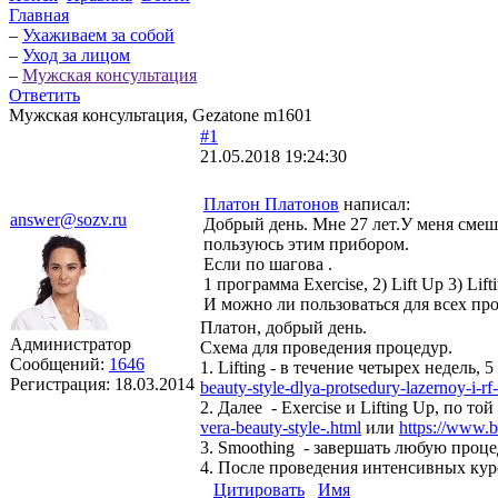
Главная
–
Ухаживаем за собой
–
Уход за лицом
–
Мужская консультация
Ответить
Мужская консультация, Gezatone m1601
#1
21.05.2018 19:24:30
Платон Платонов
написал:
answer@sozv.ru
Добрый день. Мне 27 лет.У меня смеш
пользуюсь этим прибором.
Если по шагова .
1 программа Exercise, 2) Lift Up 3) Li
И можно ли пользоваться для всех пр
Платон, добрый день.
Администратор
Схема для проведения процедур.
Сообщений:
1646
1. Lifting - в течение четырех недель
Регистрация:
18.03.2014
beauty-style-dlya-protsedury-lazernoy-i-rf-
2. Далее - Exercise и Lifting Up, по 
vera-beauty-style-.html
или
https://www.be
3. Smoothing - завершать любую проце
4. После проведения интенсивных кур
Цитировать
Имя