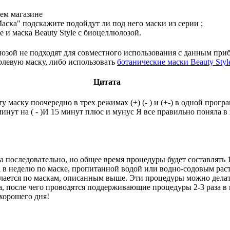
ем магазине
аска" подскажите подойдут ли под него маски из серии ;
e и маска Beauty Style с биоцеллюлозой.
озой не подходят для совместного использования с данным при
рлевую маску, либо использовать
ботанические маски Beauty Styl
Цитата
 маску поочередно в трех режимах (+) (- ) и (+-) в одной програ
инут на ( - )И 15 минут плюс и мунус Я все правильно поняла в
 последовательно, но общее время процедуры будет составлять 
а в неделю по маске, пропитанной водой или водно-содовым раст
лается по маскам, описанным выше. Эти процедуры можно делат
а, после чего проводятся поддерживающие процедуры 2-3 раза в
 хорошего дня!