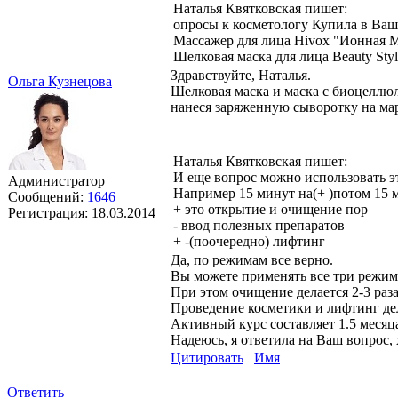
Наталья Квятковская пишет:
опросы к косметологу Купила в Ваш
Массажер для лица Hivox "Ионная М
Шелковая маска для лица Beauty Styl
Здравствуйте, Наталья.
Ольга Кузнецова
Шелковая маска и маска с биоцеллюл
нанеся заряженную сыворотку на ма
Наталья Квятковская пишет:
И еще вопрос можно использовать эту
Администратор
Например 15 минут на(+ )потом 15 м
Сообщений:
1646
+ это открытие и очищение пор
Регистрация:
18.03.2014
- ввод полезных препаратов
+ -(поочередно) лифтинг
Да, по режимам все верно.
Вы можете применять все три режима
При этом очищение делается 2-3 раз
Проведение косметики и лифтинг де
Активный курс составляет 1.5 месяц
Надеюсь, я ответила на Ваш вопрос,
Цитировать
Имя
Ответить