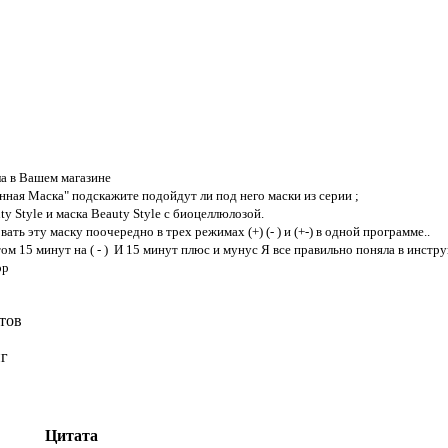
а в Вашем магазине
ная Маска" подскажите подойдут ли под него маски из серии ;
y Style и маска Beauty Style с биоцеллюлозой.
ть эту маску поочередно в трех режимах (+) (- ) и (+-) в одной программе..
ом 15 минут на ( - ) И 15 минут плюс и мунус Я все правильно поняла в инстр
ор
тов
нг
Цитата