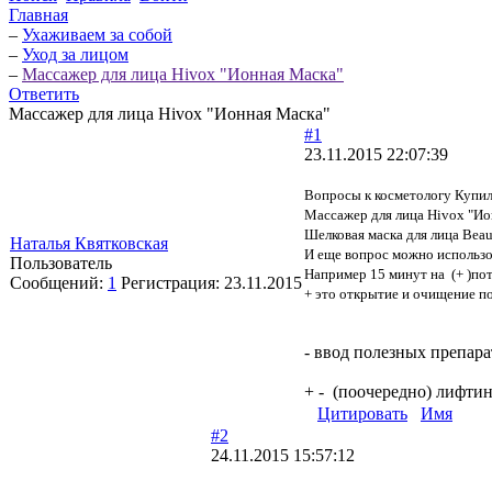
Главная
–
Ухаживаем за собой
–
Уход за лицом
–
Массажер для лица Hivox "Ионная Маска"
Ответить
Массажер для лица Hivox "Ионная Маска"
#1
23.11.2015 22:07:39
Вопросы к косметологу Купил
Массажер для лица Hivox "Ион
Шелковая маска для лица Beaut
Наталья Квятковская
И еще вопрос можно использова
Пользователь
Например 15 минут на (+ )пот
Сообщений:
1
Регистрация:
23.11.2015
+ это открытие и очищение п
- ввод полезных препара
+ - (поочередно) лифти
Цитировать
Имя
#2
24.11.2015 15:57:12