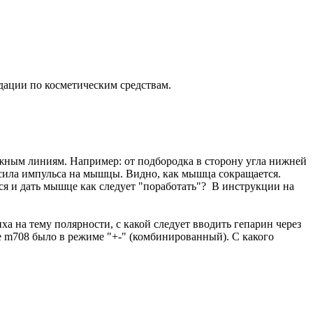
дации по косметическим средствам.
ажным линиям. Например: от подбородка в сторону угла нижней
и сила импульса на мышцы. Видно, как мышца сокращается.
ся и дать мышце как следует "поработать"? В инструкции на
 на тему полярности, с какой следует вводить гепарин через
ате m708 было в режиме "+-" (комбинированный). С какого