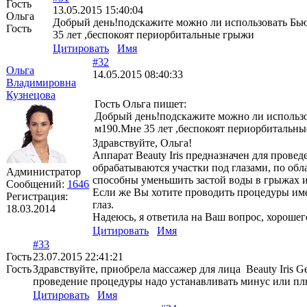
Гость
13.05.2015 15:40:04
Ольга
Добрый день!подскажите можно ли использовать Бью
Гость
35 лет ,беспокоят периорбитальные грыжи
Цитировать
Имя
#32
Ольга
14.05.2015 08:40:33
Владимировна
Кузнецова
Гость Ольга пишет:
Добрый день!подскажите можно ли использо
м190.Мне 35 лет ,беспокоят периорбитальные
Здравствуйте, Ольга!
Аппарат Beauty Iris предназначен для провед
обрабатываются участки под глазами, по обл
Администратор
способны уменьшить застой воды в грыжах и
Сообщений:
1646
Если же Вы хотите проводить процедуры име
Регистрация:
глаз.
18.03.2014
Надеюсь, я ответила на Ваш вопрос, хорошег
Цитировать
Имя
#33
Гость
23.07.2015 22:41:21
Гость
Здравствуйте, приобрела массажер для лица Beauty Iris 
проведение процедуры надо устанавливать минус или пл
Цитировать
Имя