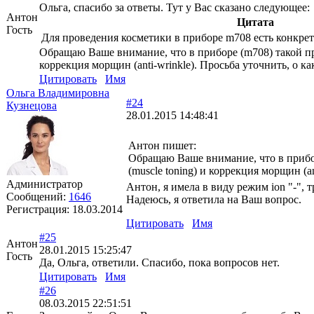
Ольга, спасибо за ответы. Тут у Вас сказано следующее:
Антон
Цитата
Гость
Для проведения косметики в приборе m708 есть конкрет
Обращаю Ваше внимание, что в приборе (m708) такой про
коррекция морщин (anti-wrinkle). Просьба уточнить, о к
Цитировать
Имя
Ольга Владимировна
#24
Кузнецова
28.01.2015 14:48:41
Антон пишет:
Обращаю Ваше внимание, что в прибор
(muscle toning) и коррекция морщин (a
Администратор
Антон, я имела в виду режим ion "-", 
Сообщений:
1646
Надеюсь, я ответила на Ваш вопрос.
Регистрация:
18.03.2014
Цитировать
Имя
#25
Антон
28.01.2015 15:25:47
Гость
Да, Ольга, ответили. Спасибо, пока вопросов нет.
Цитировать
Имя
#26
08.03.2015 22:51:51