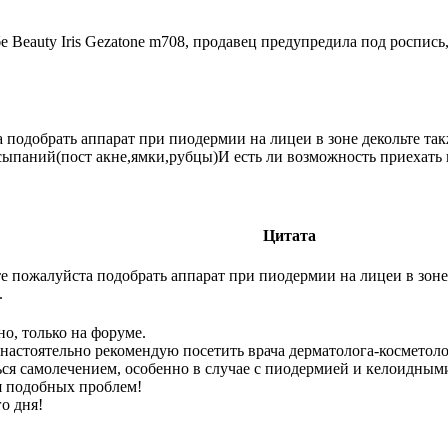
 Beauty Iris Gezatone m708, продавец предупредила под роспись
одобрать аппарат при пиодермии на лицеи в зоне декольте так
сыпаний(пост акне,ямки,рубцы)И есть ли возможность приехать к
Цитата
 пожалуйста подобрать аппарат при пиодермии на лицеи в зоне 
.
о, только на форуме.
я настоятельно рекомендую посетить врача дерматолога-косметол
ться самолечением, особенно в случае с пиодермией и келоидны
я подобных проблем!
о дня!