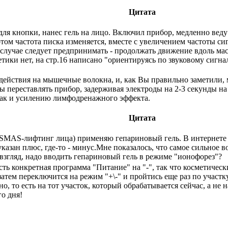
Цитата
ля кнопки, нанес гель на лицо. Включил прибор, медленно вед
том частота писка изменяется, вместе с увеличением частоты си
случае следует предпринимать - продолжать движение вдоль ма
тики нет, на стр.16 написано "ориентируясь по звуковому сигнал
здействия на мышечные волокна, и, как Вы правильно заметили
бы переставлять прибор, задерживая электроды на 2-3 секунды н
, так и усилению лимфодренажного эффекта.
Цитата
(SMAS-лифтинг лица) применяю гепариновый гель. В интернете н
указан плюс, где-то - минус.Мне показалось, что самое сильное 
взгляд, надо вводить гепариновый гель в режиме "ионофорез"?
сть конкретная программа "Питание" на "-", так что косметичес
а затем переключится на режим "+\-" и пройтись еще раз по участ
о, то есть на тот участок, который обрабатывается сейчас, а не н
о дня!