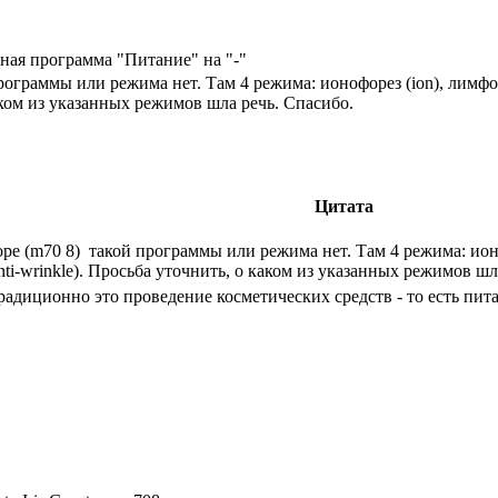
ная программа "Питание" на "-"
граммы или режима нет. Там 4 режима: ионофорез (ion), лимфодр
аком из указанных режимов шла речь. Спасибо.
Цитата
е (m70 8) такой программы или режима нет. Там 4 режима: ионо
nti-wrinkle). Просьба уточнить, о каком из указанных режимов шл
традиционно это проведение косметических средств - то есть пи