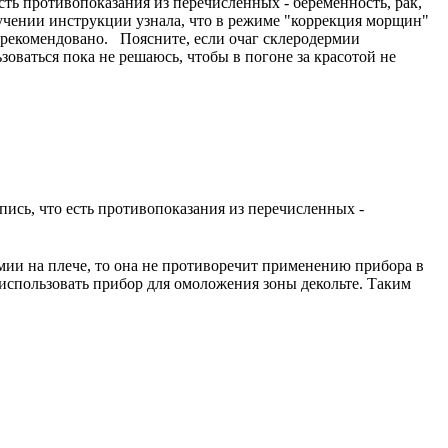
есть противопоказания из перечисленных - беременность, рак,
зучении инструкции узнала, что в режиме "коррекция морщин"
 рекомендовано. Поясните, если очаг склеродермии
оваться пока не решаюсь, чтобы в погоне за красотой не
пись, что есть противопоказания из перечисленных -
мии на плече, то она не противоречит применению прибора в
 использовать прибор для омоложения зоны декольте. Таким