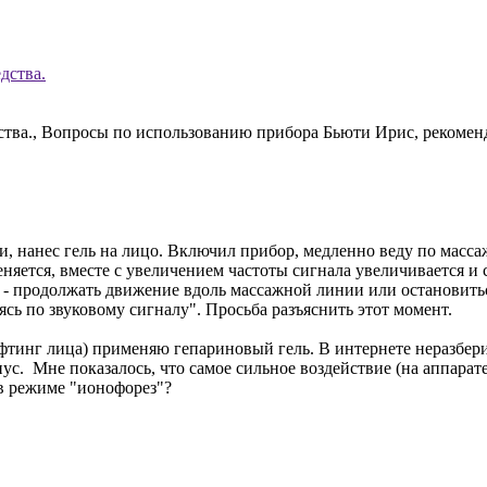
дства.
дства., Вопросы по использованию прибора Бьюти Ирис, рекомен
, нанес гель на лицо. Включил прибор, медленно веду по масс
еняется, вместе с увеличением частоты сигнала увеличивается 
 - продолжать движение вдоль массажной линии или остановить
ясь по звуковому сигналу". Просьба разъяснить этот момент.
тинг лица) применяю гепариновый гель. В интернете неразбериха
инус. Мне показалось, что самое сильное воздействие (на аппар
 в режиме "ионофорез"?