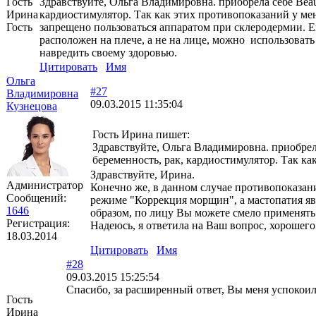
Гость
Здравствуйте, Ольга Владимировна. приобрела себе Beaut
Ирина
кардиостимулятор. Так как этих противопоказаний у ме
Гость
запрещено пользоваться аппаратом при склеродермии. Е
расположен на плече, а не на лице, можно использовать
навредить своему здоровью.
Цитировать
Имя
Ольга
#27
Владимировна
09.03.2015 11:35:04
Кузнецова
Гость Ирина пишет:
Здравствуйте, Ольга Владимировна. приобрела
беременность, рак, кардиостимулятор. Так как.
Здравствуйте, Ирина.
Администратор
Конечно же, в данном случае противопоказан
Сообщений:
режиме "Коррекция морщин", а мастопатия яв
1646
образом, по лицу Вы можете смело применять
Регистрация:
Надеюсь, я ответила на Ваш вопрос, хорошего
18.03.2014
Цитировать
Имя
#28
09.03.2015 15:25:54
Спасибо, за расширенный ответ, Вы меня успокоил
Гость
Ирина