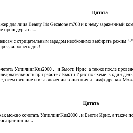
Цитата
жер для лица Beauty Iris Gezatone m708 и к нему заряженный ком
е процедуры на...
ексам с отрицательным зарядом необходимо выбирать режим "-"
прос, хорошего дня!
четать УзпилингKus2000 , и Бьюти Ирис, а также после проведе
довательность при работе с Бьюти Ирис по схеме в один день:с
е,затем питание и в заключении тонизация и лимфодренаж.Может
Цитата
ак можно сочетать УзпилингKus2000 , и Бьюти Ирис, а также по
ос:принципиа...