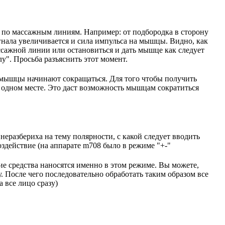
у по массажным линиям. Например: от подбородка в сторону
гнала увеличивается и сила импульса на мышцы. Видно, как
ссажной линии или остановиться и дать мышце как следует
у". Просьба разъяснить этот момент.
, мышцы начинают сокращаться. Для того чтобы получить
а одном месте. Это даст возможность мышцам сократиться
еразбериха на тему полярности, с какой следует вводить
воздействие (на аппарате m708 было в режиме "+-"
кие средства наносятся именно в этом режиме. Вы можете,
ку. После чего последовательно обработать таким образом все
а все лицо сразу)