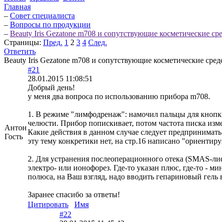
Главная
–
Совет специалиста
–
Вопросы по продукции
–
Beauty Iris Gezatone m708 и сопутствующие косметические сре
Страницы:
Пред.
1
2
3
4
След.
Ответить
Beauty Iris Gezatone m708 и сопутствующие косметические сре
#21
28.01.2015 11:08:51
Добрый день!
у меня два вопроса по использованию прибора m708.
1. В режиме "лимфодренаж": намочил пальцы для кнопки
челюсти. Прибор попискивает, потом частота писка изм
Антон
Какие действия в данном случае следует предпринимать
Гость
эту тему конкретики нет, на стр.16 написано "ориентиру
2. Для устранения послеоперационного отека (SMAS-лиф
электро- или ионофорез. Где-то указан плюс, где-то - м
полюса, на Ваш взгляд, надо вводить гепариновый гель
Заранее спасибо за ответы!
Цитировать
Имя
#22