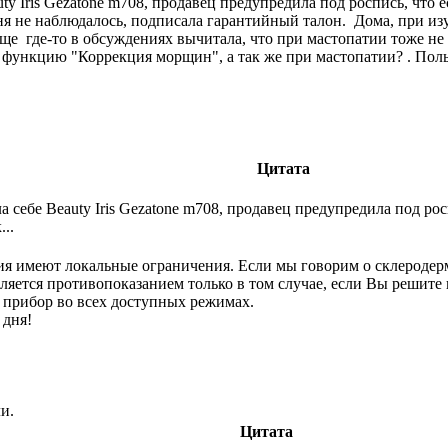
y Iris Gezatone m708, продавец предупредила под роспись, что 
ня не наблюдалось, подписала гарантийный талон. Дома, при и
ще где-то в обсуждениях вычитала, что при мастопатии тоже не
 функцию "Коррекция морщин", а так же при мастопатии? . Польз
Цитата
 себе Beauty Iris Gezatone m708, продавец предупредила под рос
..
ия имеют локальные ограничения. Если мы говорим о склеродер
ляется противопоказанием только в том случае, если Вы решите
 прибор во всех доступных режимах.
 дня!
и.
Цитата