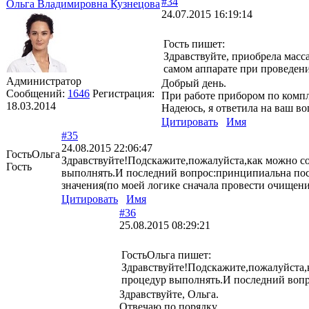
#34
Ольга Владимировна Кузнецова
24.07.2015 16:19:14
Гость пишет:
Здравствуйте, приобрела масса
самом аппарате при проведени
Администратор
Добрый день.
Сообщений:
1646
Регистрация:
При работе прибором по компл
18.03.2014
Надеюсь, я ответила на ваш во
Цитировать
Имя
#35
24.08.2015 22:06:47
ГостьОльга
Здравствуйте!Подскажите,пожалуйста,как можно со
Гость
выполнять.И последний вопрос:принципиальна после
значения(по моей логике сначала провести очищени
Цитировать
Имя
#36
25.08.2015 08:29:21
ГостьОльга пишет:
Здравствуйте!Подскажите,пожалуйста,к
процедур выполнять.И последний вопр
Здравствуйте, Ольга.
Отвечаю по порядку.