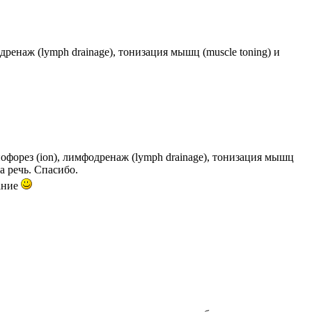
енаж (lymph drainage), тонизация мышц (muscle toning) и
форез (ion), лимфодренаж (lymph drainage), тонизация мышц
а речь. Спасибо.
тание