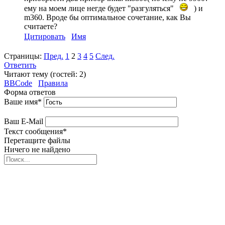
ему на моем лице негде будет "разгуляться"
) и
m360. Вроде бы оптимальное сочетание, как Вы
считаете?
Цитировать
Имя
Страницы:
Пред.
1
2
3
4
5
След.
Ответить
Читают тему (гостей:
2
)
BBCode
Правила
Форма ответов
Ваше имя
*
Ваш E-Mail
Текст сообщения
*
Перетащите файлы
Ничего не найдено