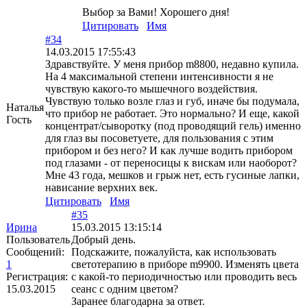
Выбор за Вами! Хорошего дня!
Цитировать
Имя
#34
14.03.2015 17:55:43
Здравствуйте. У меня прибор m8800, недавно купила.
На 4 максимальной степени интенсивности я не
чувствую какого-то мышечного воздействия.
Чувствую только возле глаз и губ, иначе бы подумала,
Наталья
что прибор не работает. Это нормально? И еще, какой
Гость
концентрат/сыворотку (под проводящий гель) именно
для глаз вы посоветуете, для пользования с этим
прибором и без него? И как лучше водить прибором
под глазами - от переносицы к вискам или наоборот?
Мне 43 года, мешков и грыж нет, есть гусиные лапки,
нависание верхних век.
Цитировать
Имя
#35
Ирина
15.03.2015 13:15:14
Пользователь
Добрый день.
Сообщений:
Подскажите, пожалуйста, как использовать
1
светотерапию в приборе m9900. Изменять цвета
Регистрация:
с какой-то периодичностью или проводить весь
15.03.2015
сеанс с одним цветом?
Заранее благодарна за ответ.