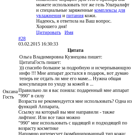
можете использовать тот же гель Ультралифт
и специальные заряженные
комплексы для
увлажнения
и
питания
кожи.
Надеюсь, я ответила на Ваш вопрос.
Хорошего дня!
Цитировать
Имя
#28
03.02.2015 16:30:33
Цитата
Ольга Владимировна Кузнецова пишет:
ЦитатаГость пишет:
))) спасибо большое за подробную и исчерпывающую
инфо !!! Мне аппарат достался в подарок, вот думаю
теперь не отдать ли мне его маме... Нужна общая
консультация по уходу за кожей в ...
Правильно ли я вас поняла: подаренный мне аппарат
Оксана
"990" в силу
Гость
Возраста не рекомендуется мне использовать? Одна из
функций Аппарата,
Ссылку на который вы мне направили - также
лифтинг. Или все таки можно
"990" мне использовать с щадящей и подходящей по
возрасту косметике
Напомню интересует (комбинированный тип кожи: