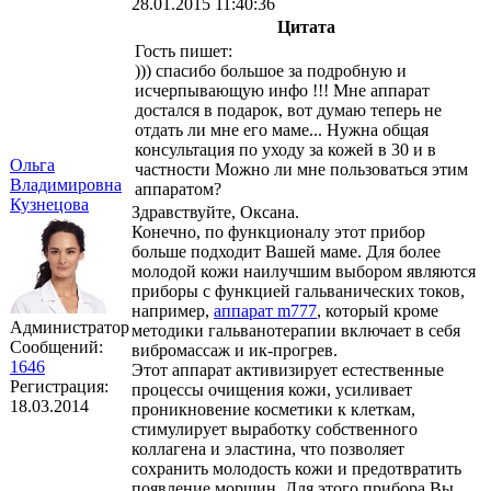
28.01.2015 11:40:36
Цитата
Гость пишет:
))) спасибо большое за подробную и
исчерпывающую инфо !!! Мне аппарат
достался в подарок, вот думаю теперь не
отдать ли мне его маме... Нужна общая
консультация по уходу за кожей в 30 и в
Ольга
частности Можно ли мне пользоваться этим
Владимировна
аппаратом?
Кузнецова
Здравствуйте, Оксана.
Конечно, по функционалу этот прибор
больше подходит Вашей маме. Для более
молодой кожи наилучшим выбором являются
приборы с функцией гальванических токов,
например,
аппарат m777
, который кроме
Администратор
методики гальванотерапии включает в себя
Сообщений:
вибромассаж и ик-прогрев.
1646
Этот аппарат активизирует естественные
Регистрация:
процессы очищения кожи, усиливает
18.03.2014
проникновение косметики к клеткам,
стимулирует выработку собственного
коллагена и эластина, что позволяет
сохранить молодость кожи и предотвратить
появление морщин. Для этого прибора Вы