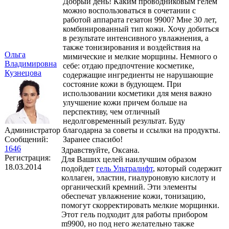
Добрый день! Каким проводниковым гелем
можно воспользоваться в сочетании с
работой аппарата гезатон 9900? Мне 30 лет,
комбинированный тип кожи. Хочу добиться
в результате интенсивного увлажнения, а
также тонизирования и воздействия на
Ольга
мимические и мелкие морщины. Немного о
Владимировна
себе: отдаю предпочтение косметике,
Кузнецова
содержащие ингредиенты не нарушающие
состояние кожи в будующем. При
использовании косметики для меня важно
улучшение кожи причем больше на
перспективу, чем отличный
недолговременный результат. Буду
Администратор
благодарна за советы и ссылки на продукты.
Сообщений:
Заранее спасибо!
1646
Здравствуйте, Оксана.
Регистрация:
Для Ваших целей наилучшим образом
18.03.2014
подойдет
гель Ультралифт
, который содержит
коллаген, эластин, гиалуроновую кислоту и
органический кремний. Эти элементы
обеспечат увлажнение кожи, тонизацию,
помогут скорректировать мелкие морщинки.
Этот гель подходит для работы прибором
m9900, но под него желательно также