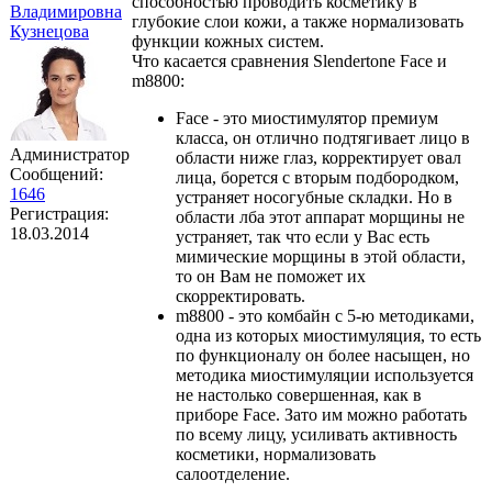
способностью проводить косметику в
Владимировна
глубокие слои кожи, а также нормализовать
Кузнецова
функции кожных систем.
Что касается сравнения Slendertone Face и
m8800:
Face - это миостимулятор премиум
класса, он отлично подтягивает лицо в
Администратор
области ниже глаз, корректирует овал
Сообщений:
лица, борется с вторым подбородком,
1646
устраняет носогубные складки. Но в
Регистрация:
области лба этот аппарат морщины не
18.03.2014
устраняет, так что если у Вас есть
мимические морщины в этой области,
то он Вам не поможет их
скорректировать.
m8800 - это комбайн с 5-ю методиками,
одна из которых миостимуляция, то есть
по функционалу он более насыщен, но
методика миостимуляции используется
не настолько совершенная, как в
приборе Face. Зато им можно работать
по всему лицу, усиливать активность
косметики, нормализовать
салоотделение.