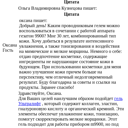
Цитата
Ольга Владимировна Кузнецова пишет:
Цитата
оксана пишет:
Добрый день! Каким проводниковым гелем можно
воспользоваться в сочетании с работой аппарата
гезатон 9900? Мне 30 лет, комбинированный тип
кожи. Хочу добиться в результате интенсивного
Оксана
увлажнения, а также тонизирования и воздействия
Гость
на мимические и мелкие морщины. Немного о себе:
отдаю предпочтение косметике, содержащие
ингредиенты не нарушающие состояние кожи в
будующем. При использовании косметики для меня
важно улучшение кожи причем больше на
перспективу, чем отличный недолговременный
результат. Буду благодарна за советы и ссылки на
продукты. Заранее спасибо!
Здравствуйте, Оксана.
Для Ваших целей наилучшим образом подойдет
гель
Ультралифт
, который содержит коллаген, эластин,
гиалуроновую кислоту и органический кремний. Эти
элементы обеспечат увлажнение кожи, тонизацию,
помогут скорректировать мелкие морщинки. Этот
гель подходит для работы прибором m9900, но под