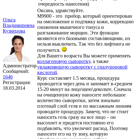
очередность нанесения)
Оксана, здравствуйте.
M9900 - это прибор, который ориентирован
Ольга
на омоложение и подтяжку кожи, коррекцию
Владимировна
снижения мышечного тонуса и
Кузнецова
разглаживание морщин. Эти функции
являются его базовыми составляющими, их
нельзя выключить. Так что без лифтинга не
получится.
Для Вашего возраста Вы можете применять
коллагеновую сыворотку
, а также
Администратор
увлажняющую сыворотку с гиалуроновой
Сообщений:
кислотой
.
1646
Курс составляет 1.5 месяца, процедура
Регистрация:
проводится через день и занимает в-среднем
18.03.2014
15-20 минут на лицо\шею\декольте. Сначала
на очищенную кожу наносите небольшое
количество сыворотки, затем зонально
плотный слой геля и по массажным линиям
проводите процедуру. Замечу, что не стоит
наносить гель сразу на все лицо – он
высохнет и придется постоянно его
подбавлять, что увеличит расход. Поэтому
наносите его на ту зону, которую