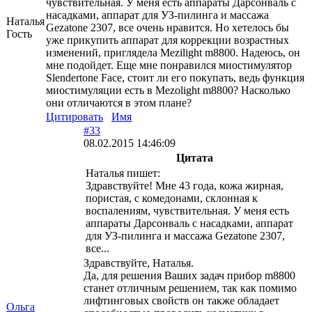
чувствительная. У меня есть аппараты Дарсонваль с
насадками, аппарат для УЗ-пилинга и массажа
Наталья
Gezatone 2307, все очень нравится. Но хетелось бы
Гость
уже прикупить аппарат для коррекции возрастных
изменений, приглядела Mezilight m8800. Надеюсь, он
мне подойдет. Еще мне понравился миостимулятор
Slendertone Face, стоит ли его покупать, ведь функция
миостимуляции есть в Mezolight m8800? Насколько
они отличаются в этом плане?
Цитировать
Имя
#33
08.02.2015 14:46:09
Цитата
Наталья пишет:
Здравствуйте! Мне 43 года, кожа жирная,
пористая, с комедонами, склонная к
воспалениям, чувствительная. У меня есть
аппараты Дарсонваль с насадками, аппарат
для УЗ-пилинга и массажа Gezatone 2307,
все...
Здравствуйте, Наталья.
Да, для решения Ваших задач прибор m8800
станет отличным решением, так как помимо
лифтинговых свойств он также обладает
Ольга