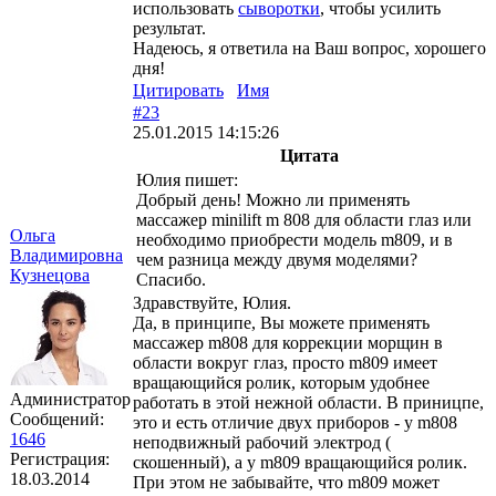
использовать
сыворотки
, чтобы усилить
результат.
Надеюсь, я ответила на Ваш вопрос, хорошего
дня!
Цитировать
Имя
#23
25.01.2015 14:15:26
Цитата
Юлия пишет:
Добрый день! Можно ли применять
массажер minilift m 808 для области глаз или
Ольга
необходимо приобрести модель m809, и в
Владимировна
чем разница между двумя моделями?
Кузнецова
Спасибо.
Здравствуйте, Юлия.
Да, в принципе, Вы можете применять
массажер m808 для коррекции морщин в
области вокруг глаз, просто m809 имеет
вращающийся ролик, которым удобнее
Администратор
работать в этой нежной области. В приницпе,
Сообщений:
это и есть отличие двух приборов - у m808
1646
неподвижный рабочий электрод (
Регистрация:
скошенный), а у m809 вращающийся ролик.
18.03.2014
При этом не забывайте, что m809 может