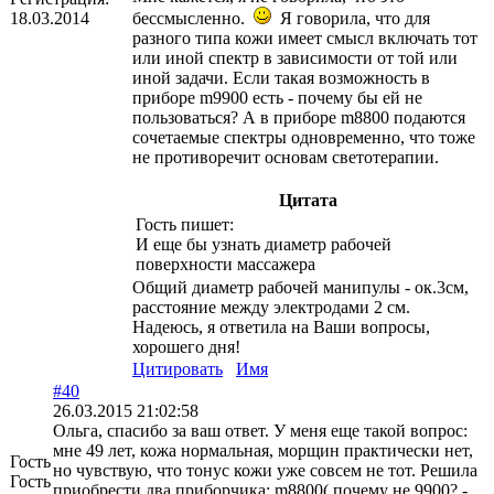
18.03.2014
бессмысленно.
Я говорила, что для
разного типа кожи имеет смысл включать тот
или иной спектр в зависимости от той или
иной задачи. Если такая возможность в
приборе m9900 есть - почему бы ей не
пользоваться? А в приборе m8800 подаются
сочетаемые спектры одновременно, что тоже
не противоречит основам светотерапии.
Цитата
Гость пишет:
И еще бы узнать диаметр рабочей
поверхности массажера
Общий диаметр рабочей манипулы - ок.3см,
расстояние между электродами 2 см.
Надеюсь, я ответила на Ваши вопросы,
хорошего дня!
Цитировать
Имя
#40
26.03.2015 21:02:58
Ольга, спасибо за ваш ответ. У меня еще такой вопрос:
мне 49 лет, кожа нормальная, морщин практически нет,
Гость
но чувствую, что тонус кожи уже совсем не тот. Решила
Гость
приобрести два приборчика: m8800( почему не 9900? -