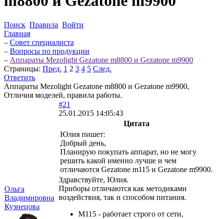
m8800 и Gezatone m9900
Поиск
Правила
Войти
Главная
–
Совет специалиста
–
Вопросы по продукции
–
Аппараты Mezolight Gezatone m8800 и Gezatone m9900
Страницы:
Пред.
1
2
3
4
5
След.
Ответить
Аппараты Mezolight Gezatone m8800 и Gezatone m9900,
Отличия моделей, правила работы.
#21
25.01.2015 14:05:43
Цитата
Юлия пишет:
Добрый день,
Планирую покупать аппарат, но не могу
решить какой именно лучше и чем
отличаются Gezatone m115 и Gezatone m9900.
Здравствуйте, Юлия.
Приборы отличаются как методиками
Ольга
воздействия, так и способом питания.
Владимировна
Кузнецова
M115 - работает строго от сети,