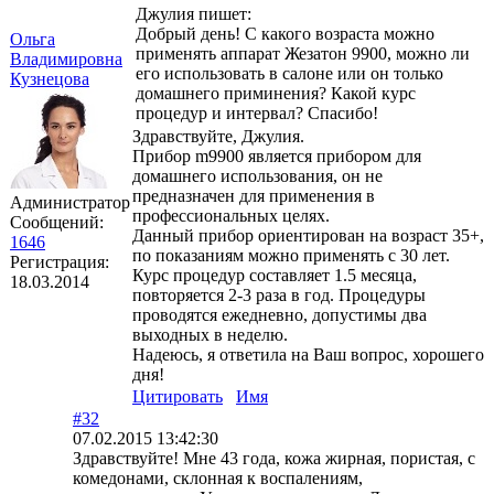
Джулия пишет:
Добрый день! С какого возраста можно
Ольга
применять аппарат Жезатон 9900, можно ли
Владимировна
его использовать в салоне или он только
Кузнецова
домашнего приминения? Какой курс
процедур и интервал? Спасибо!
Здравствуйте, Джулия.
Прибор m9900 является прибором для
домашнего использования, он не
предназначен для применения в
Администратор
профессиональных целях.
Сообщений:
Данный прибор ориентирован на возраст 35+,
1646
по показаниям можно применять с 30 лет.
Регистрация:
Курс процедур составляет 1.5 месяца,
18.03.2014
повторяется 2-3 раза в год. Процедуры
проводятся ежедневно, допустимы два
выходных в неделю.
Надеюсь, я ответила на Ваш вопрос, хорошего
дня!
Цитировать
Имя
#32
07.02.2015 13:42:30
Здравствуйте! Мне 43 года, кожа жирная, пористая, с
комедонами, склонная к воспалениям,