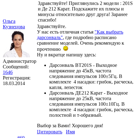
Здравствуйте! Приглянулись 2 модели : 201S
и Де 212 Карат. Подскажите их плюсы и
минусы относительно друг друга! Заранее
спасибо!
Ольга
Здравствуйте.
Кузнецова
У нас есть отличная статья
"Как выбрать
дарсонваль"
, где подробно расписано
сравнение моделей. Очень рекомендую к
прочтению
Ну и вкратце напишу здесь:
Администратор
Дарсонваль BT201S - Выходное
Сообщений:
напряжение до 45кВ, частота
1646
следования импульсов 100±5Гц. В
Регистрация:
комплекте 4 насадки: грибок, расческа,
18.03.2014
капля, лепесток
Дарсонваль ДЕ212 Карат - Выходное
напряжение до 25кВ, частота
следования импульсов 100±10Гц. В
комплекте 4 насадки: грибок, расческа,
полостной и т-образный.
Выбор за Вами! Хорошего дня!
Цитировать
Имя
#69