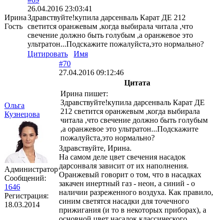
26.04.2016 23:03:41
Ирина
Здравствуйте!купила дарсенваль Карат ДЕ 212
Гость
светится оранжевым ,когда выбирала читала ,что
свечение должно быть голубым ,а оранжевое это
ультратон...Подскажите пожалуйста,это нормально?
Цитировать
Имя
#70
27.04.2016 09:12:46
Цитата
Ирина пишет:
Здравствуйте!купила дарсенваль Карат ДЕ
Ольга
212 светится оранжевым ,когда выбирала
Кузнецова
читала ,что свечение должно быть голубым
,а оранжевое это ультратон...Подскажите
пожалуйста,это нормально?
Здравствуйте, Ирина.
На самом деле цвет свечения насадок
дарсонваля зависит от их наполнения.
Администратор
Оранжевый говорит о том, что в насадках
Сообщений:
закачен инертный газ - неон, а синий - о
1646
наличии разреженного воздуха. Как правило,
Регистрация:
синим светятся насадки для точечного
18.03.2014
прижигания (и то в некоторых приборах), а
основной цвет насадок классического