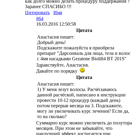
как долго можно делать процедуру поддержания ?
Заранее СПАСИБО !!!
Цитировать
Имя
#64
16.03.2016 12:50:58
Цитата
Анастасия пишет:
Добрый день!
Подскажите пожалуйста я приобрела
препарат "Дарсонваль для лица, тела и волос
с 4мя насадками Gezatone Biolift4 BT 201S"
Здравствуйте, Анастасия.
Давайте по порядку
Цитата
Анастасия пишет:
1) У меня лезут волосы. Расчёсываюсь
данной расчёской, написано в инструкции
провести 10-12 процедур (каждый день)
потом перерыв месяца на 3. Подскажите,
могу ли увеличивать курс лечения? Eсли да,
то на сколько?
Суммарно курс можно увеличить до полутора
месяцев. При этом не забывайте, что
наилучший эффект достигается при