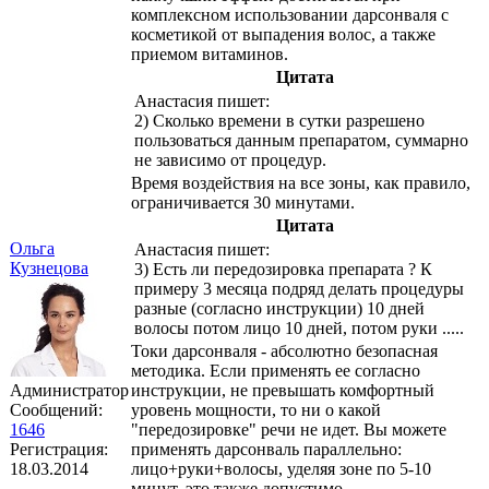
комплексном использовании дарсонваля с
косметикой от выпадения волос, а также
приемом витаминов.
Цитата
Анастасия пишет:
2) Сколько времени в сутки разрешено
пользоваться данным препаратом, суммарно
не зависимо от процедур.
Время воздействия на все зоны, как правило,
ограничивается 30 минутами.
Цитата
Ольга
Анастасия пишет:
Кузнецова
3) Есть ли передозировка препарата ? К
примеру 3 месяца подряд делать процедуры
разные (согласно инструкции) 10 дней
волосы потом лицо 10 дней, потом руки .....
Токи дарсонваля - абсолютно безопасная
методика. Если применять ее согласно
Администратор
инструкции, не превышать комфортный
Сообщений:
уровень мощности, то ни о какой
1646
"передозировке" речи не идет. Вы можете
Регистрация:
применять дарсонваль параллельно:
18.03.2014
лицо+руки+волосы, уделяя зоне по 5-10
минут, это также допустимо.