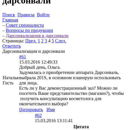
дарсонвали
Поиск
Правила
Войти
Главная
–
Совет специалиста
–
Вопросы по продукции
–
Дарсонвализация и дарсонвали
Страницы:
Пред.
1
2
3
4
5
След.
Ответить
Дарсонвализация и дарсонвали
#61
15.03.2016 12:49:33
Добрый день, Ольга.
Задумалась о приобретении аппарата Дарсонваль,
Наталья
выбрала 201S, в основном планирую использовать
Гость
для лица.
Есть ли у Вас демонстрационный зал? Можно ли
посетить Ваше представительство (магазин?), чтобы
получить консультацию косметолога для
окончательного выбора?
Цитировать
Имя
#62
15.03.2016 13:11:41
Цитата