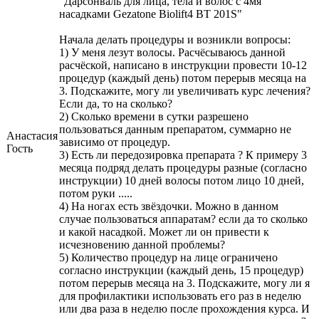
"Дарсонваль для лица, тела и волос с 4мя
насадками Gezatone Biolift4 BT 201S"
Начала делать процедуры и возникли вопросы:
1) У меня лезут волосы. Расчёсываюсь данной
расчёской, написано в инструкции провести 10-12
процедур (каждый день) потом перерыв месяца на
3. Подскажите, могу ли увеличивать курс лечения?
Eсли да, то на сколько?
2) Сколько времени в сутки разрешено
пользоваться данным препаратом, суммарно не
Анастасия
зависимо от процедур.
Гость
3) Есть ли передозировка препарата ? К примеру 3
месяца подряд делать процедуры разные (согласно
инструкции) 10 дней волосы потом лицо 10 дней,
потом руки .....
4) На ногах есть звёздочки. Можно в данном
случае пользоваться аппаратам? если да то сколько
и какой насадкой. Может ли он привести к
исчезновению данной проблемы?
5) Количество процедур на лице ограничено
согласно инструкции (каждый день, 15 процедур)
потом перерыв месяца на 3. Подскажите, могу ли я
для профилактики использовать его раз в неделю
или два раза в неделю после прохождения курса. И