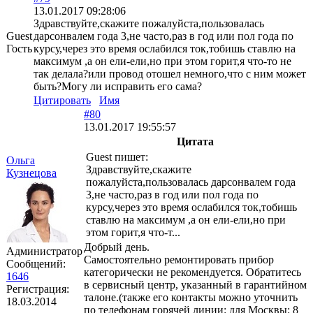
13.01.2017 09:28:06
Здравствуйте,скажите пожалуйста,пользовалась
Guest
дарсонвалем года 3,не часто,раз в год или пол года по
Гость
курсу,через это время ослабился ток,тобишь ставлю на
максимум ,а он ели-ели,но при этом горит,я что-то не
так делала?или провод отошел немного,что с ним может
быть?Могу ли исправить его сама?
Цитировать
Имя
#80
13.01.2017 19:55:57
Цитата
Guest пишет:
Ольга
Здравствуйте,скажите
Кузнецова
пожалуйста,пользовалась дарсонвалем года
3,не часто,раз в год или пол года по
курсу,через это время ослабился ток,тобишь
ставлю на максимум ,а он ели-ели,но при
этом горит,я что-т...
Добрый день.
Администратор
Самостоятельно ремонтировать прибор
Сообщений:
категорически не рекомендуется. Обратитесь
1646
в сервисный центр, указанный в гарантийном
Регистрация:
талоне.(также его контакты можно уточнить
18.03.2014
по телефонам горячей линии: для Москвы: 8