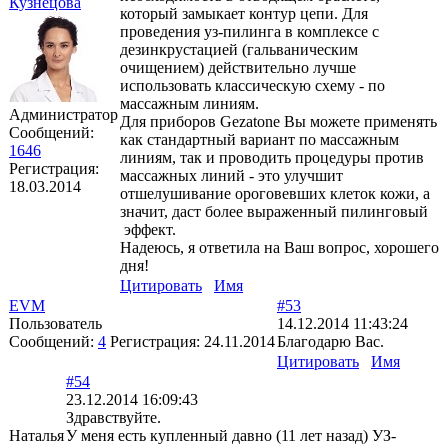
Кузнецова
который замыкает контур цепи. Для
проведения уз-пилинга в комплексе с
дезинкрустацией (гальваническим
очищением) действительно лучше
использовать классическую схему - по
массажным линиям.
Администратор
Для приборов Gezatone Вы можете применять
Сообщений:
как стандартный вариант по массажным
1646
линиям, так и проводить процедуры против
Регистрация:
массажных линий - это улучшит
18.03.2014
отшелушивание ороговевших клеток кожи, а
значит, даст более выраженный пилинговый
эффект.
Надеюсь, я ответила на Ваш вопрос, хорошего
дня!
Цитировать
Имя
EVM
#53
Пользователь
14.12.2014 11:43:24
Сообщений:
4
Регистрация:
24.11.2014
Благодарю Вас.
Цитировать
Имя
#54
23.12.2014 16:09:43
Здравствуйте.
Наталья
У меня есть купленный давно (11 лет назад) УЗ-