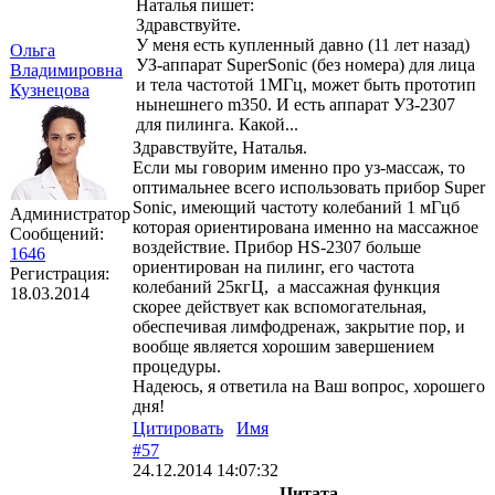
Наталья пишет:
Здравствуйте.
У меня есть купленный давно (11 лет назад)
Ольга
УЗ-аппарат SuperSonic (без номера) для лица
Владимировна
и тела частотой 1МГц, может быть прототип
Кузнецова
нынешнего m350. И есть аппарат УЗ-2307
для пилинга. Какой...
Здравствуйте, Наталья.
Если мы говорим именно про уз-массаж, то
оптимальнее всего использовать прибор Super
Sonic, имеющий частоту колебаний 1 мГцб
Администратор
которая ориентирована именно на массажное
Сообщений:
воздействие. Прибор HS-2307 больше
1646
ориентирован на пилинг, его частота
Регистрация:
колебаний 25кгЦ, а массажная функция
18.03.2014
скорее действует как вспомогательная,
обеспечивая лимфодренаж, закрытие пор, и
вообще является хорошим завершением
процедуры.
Надеюсь, я ответила на Ваш вопрос, хорошего
дня!
Цитировать
Имя
#57
24.12.2014 14:07:32
Цитата