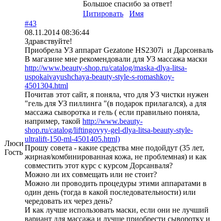
Большое спасибо за ответ!
Цитировать
Имя
#43
08.11.2014 08:36:44
Здравствуйте!
Приобрела УЗ аппарат Gezatone HS2307i и Дарсонваль
В магазине мне рекомендовали для УЗ массажа маски
http://www.beauty-shop.ru/catalog/maska-dlya-litsa-
uspokaivayushchaya-beauty-style-s-romashkoy-
4501304.html
Почитав этот сайт, я поняла, что для УЗ чистки нужен
"гель для УЗ пиллинга "(в подарок прилагался), а для
массажа сыворотка и гель ( если правильно поняла,
например, такой
http://www.beauty-
shop.ru/catalog/liftingovyy-gel-dlya-litsa-beauty-style-
ultralift-150-ml-4501405.html)
Люси
Прошу совета - какие средства мне подойдут (35 лет,
Гость
жирная/комбинированная кожа, не проблемная) и как
совместить этот курс с курсом Дорсанваля?
Можно ли их совмещать или не стоит?
Можно ли проводить процедуры этими аппаратами в
один день (тогда в какой последовательности) или
чередовать их через день?
И как лучше использовать маски, если они не лучший
вариант для массажа и лучше приобрести сыворотку и