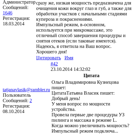
Администратор
сразу же, низкая мощность предназначена для
Сообщений:
очищения кожи вокруг глаз и губ, а также для
1646
обработки участков с начальными стадиями
Регистрация:
купероза и покраснениями.
18.03.2014
Импульсный режим, в-основном,
используется при микромассаже, это
отличный способ завершения процедуры и
снятия отеков (если таковые имеются).
Надеюсь, я ответила на Ваш вопрос.
Хорошего дня!
Цитировать
Имя
#42
23.10.2014 14:32:02
Цитата
Ольга Владимировна Кузнецова
пишет:
tatjanavlasik@rambler.ru
ЦитатаТатьяна Власик пишет:
Пользователь
Добрый день!
Сообщений:
2
У меня вопрос по мощности
Регистрация:
устройства.
08.10.2014
Провела первые две процедуры УЗ
пилинга и массажа в режиме L.
Когда можно увеличивать мощность?
Импульсный режим подключа...