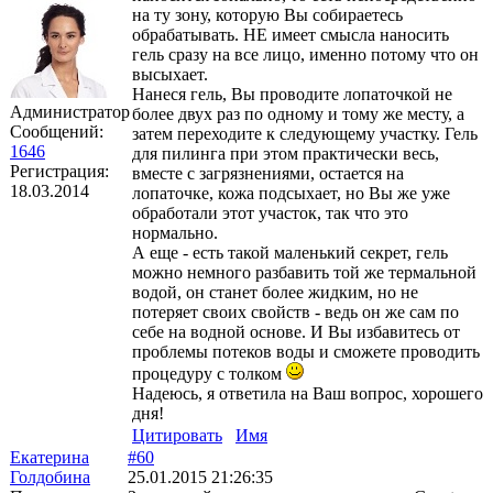
на ту зону, которую Вы собираетесь
обрабатывать. НЕ имеет смысла наносить
гель сразу на все лицо, именно потому что он
высыхает.
Нанеся гель, Вы проводите лопаточкой не
Администратор
более двух раз по одному и тому же месту, а
Сообщений:
затем переходите к следующему участку. Гель
1646
для пилинга при этом практически весь,
Регистрация:
вместе с загрязнениями, остается на
18.03.2014
лопаточке, кожа подсыхает, но Вы же уже
обработали этот участок, так что это
нормально.
А еще - есть такой маленький секрет, гель
можно немного разбавить той же термальной
водой, он станет более жидким, но не
потеряет своих свойств - ведь он же сам по
себе на водной основе. И Вы избавитесь от
проблемы потеков воды и сможете проводить
процедуру с толком
Надеюсь, я ответила на Ваш вопрос, хорошего
дня!
Цитировать
Имя
Екатерина
#60
Голдобина
25.01.2015 21:26:35