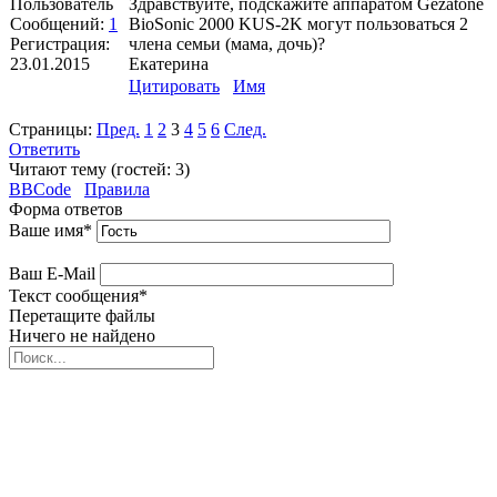
Пользователь
Здравствуйте, подскажите аппаратом Gezatone
Сообщений:
1
BioSonic 2000 KUS-2K могут пользоваться 2
Регистрация:
члена семьи (мама, дочь)?
23.01.2015
Екатерина
Цитировать
Имя
Страницы:
Пред.
1
2
3
4
5
6
След.
Ответить
Читают тему (гостей:
3
)
BBCode
Правила
Форма ответов
Ваше имя
*
Ваш E-Mail
Текст сообщения
*
Перетащите файлы
Ничего не найдено