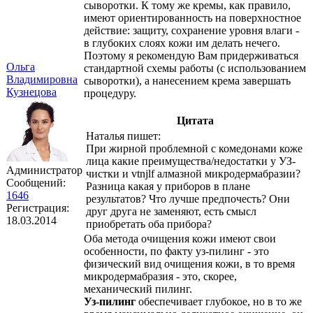
сыворотки. К тому же кремы, как правило,
имеют ориентированность на поверхностное
действие: защиту, сохранение уровня влаги -
в глубоких слоях кожи им делать нечего.
Поэтому я рекомендую Вам придерживаться
Ольга
стандартной схемы работы (с использованием
Владимировна
сыворотки), а нанесением крема завершать
Кузнецова
процедуру.
Цитата
Наталья пишет:
При жирной проблемной с комедонами коже
лица какие преимущества/недостатки у УЗ-
Администратор
чистки и vtnjlf алмазной микродермабразии?
Сообщений:
Разница какая у приборов в плане
1646
результатов? Что лучше предпочесть? Они
Регистрация:
друг друга не заменяют, есть смысл
18.03.2014
приобретать оба прибора?
Оба метода очищения кожи имеют свои
особенности, по факту уз-пилинг - это
физический вид очищения кожи, в то время
микродермабразия - это, скорее,
механический пилинг.
Уз-пилинг
обеспечивает глубокое, но в то же