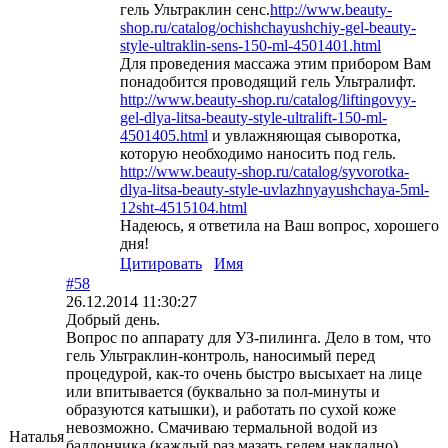
гель Ультраклин сенс.
http://www.beauty-
shop.ru/catalog/ochishchayushchiy-gel-beauty-
style-ultraklin-sens-150-ml-4501401.html
Для проведения массажа этим прибором Вам
понадобится проводящий гель Ультралифт.
http://www.beauty-shop.ru/catalog/liftingovyy-
gel-dlya-litsa-beauty-style-ultralift-150-ml-
4501405.html
и увлажняющая сыворотка,
которую необходимо наносить под гель.
http://www.beauty-shop.ru/catalog/syvorotka-
dlya-litsa-beauty-style-uvlazhnyayushchaya-5ml-
12sht-4515104.html
Надеюсь, я ответила на Ваш вопрос, хорошего
дня!
Цитировать
Имя
#58
26.12.2014 11:30:27
Добрый день.
Вопрос по аппарату для УЗ-пилинга. Дело в том, что
гель Ультраклин-контроль, наносимый перед
процедурой, как-то очень быстро высыхает на лице
или впитывается (буквально за пол-минуты и
образуются катышки), и работать по сухой коже
невозможно. Смачиваю термальной водой из
Наталья
баллончика (каждый раз мазать гелем накладно),