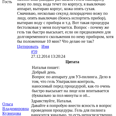
Гость
вожу по лицу, вода течет по корпусу, я выключаю
аппарат, вытираю корпус, кожа опять сухая.
Смачиваю, несколько секунд лихорадочно вожу по
лицу, опять выключаю (боюсь испортить прибор),
вытираю воду с прибора и т.д. Вот такая процедура
бестолковая у меня получается. Вопрос - почему же
гель так быстро высыхает, если он предназначен для
долговременного скольжения по нему прибором, хотя
бы положенные 10 мин? Что делаю не так?
Цитировать
Имя
#59
27.12.2014 13:20:24
Цитата
Наталья пишет:
Добрый день.
Вопрос по аппарату для УЗ-пилинга. Дело в
том, что гель Ультраклин-контроль,
наносимый перед процедурой, как-то очень
быстро высыхает на лице или впитывается
(буквально за пол-минуты и об...
Здравствуйте, Наталья.
Ольга
Давайте я попробую внести ясность в вопрос
Владимировна
проведения процедуры. Гель для пилинга
Кузнецова
наносится зонально, то есть непосредственно