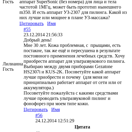
Гость
аппарат SuperSonic (без номера) для лица и тела
частотой 1МГц, может быть прототип нынешнего
m350. И есть аппарат УЗ-2307 для пилинга. Какой из
них лучше или мощнее в плане УЗ-массажа?
Цитировать
Имя
#55
23.12.2014 21:56:33
Добрый день!
Мне 30 лет. Кожа проблемная, с прыщами, есть
постакне, так же ещё и пересушена в результате
постоянного применения лечебных средств. Хочу
приобрести аппарат для ультразвукового пилинга.
Лилианна
Выбираю между двумя приборами Gezatone
Гость
HS2307i и KUS-2K. Посоветуйте какой аппарат
лучше приобрести и почему (для меня не
принципиально работает аппарат от сети или от
аккумулятора.)
Посоветуйте пожалуйста с какими средствами
лучше проводить ультразвуковой пилинг и
фонофорез при моем типе кожи.
Цитировать
Имя
#56
24.12.2014 12:51:29
Цитата