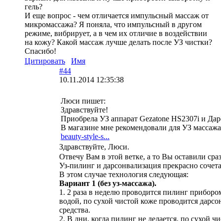
гель?
И еще вопрос - чем отличается импульсный массаж от
микромассажа? Я поняла, что импульсный в другом
режиме, вибрирует, а в чем их отличие в воздействии
на кожу? Какой массаж лучше делать после УЗ чистки?
Спасибо!
Цитировать
Имя
#44
10.11.2014 12:35:38
Люси пишет:
Здравствуйте!
Приобрела УЗ аппарат Gezatone HS2307i и Да
В магазине мне рекомендовали для УЗ массаж
beauty-style-s...
Здравствуйте, Люси.
Отвечу Вам в этой ветке, а то Вы оставили ср
Уз-пилинг и дарсонвализация прекрасно сочета
В этом случае технология следующая:
Вариант 1 (без уз-массажа).
1. 2 раза в неделю проводится пилинг приборо
водой, по сухой чистой коже проводится дарс
средства.
2. В дни, когда пилинг не делается, по сухой 