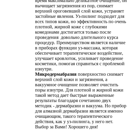
время максимально деликатное очищение, он
вычищает загрязнения из пор, снимает
верхний ороговевший слой кожи, устраняет
застойные явления. Уз-пилинг подходит для
всех типов кожи, но эффективность по очень
плотной, жирной коже с глубокими
комедонами достигается только после
проведения довольно длительного курса
процедур. Преимуществом является наличие
в приборах функции уз-массажа, которая
обеспечивает терапевтическое воздействие,
улучшает кровлоток, усиливает проведение
косметики, помогая справиться с проблемой
изнутри.
Микродермабразия
поверхностно снимает
верхний слой кожи и загрязнения, а
вакуумное очищение позволяет очистить
поры изнутри. Для плотной и жирной кожи
такой метод дает быстрые выраженные
результаты благодаря сочетанию двух
методик - дермабразии и вакуума. Но прибор
для алмазной дермабразии является именно
очищающим, такого терапевтического
действия, как у уз-пилинга, у него нет.
Выбор за Вами! Хорошего дня!