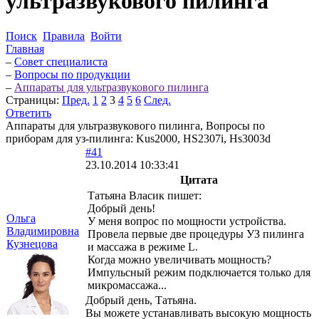
ультразвукового пилинга
Поиск
Правила
Войти
Главная
–
Совет специалиста
–
Вопросы по продукции
–
Аппараты для ультразвукового пилинга
Страницы:
Пред.
1
2
3
4
5
6
След.
Ответить
Аппараты для ультразвукового пилинга, Вопросы по
приборам для уз-пилинга: Kus2000, HS2307i, Hs3003d
#41
23.10.2014 10:33:41
Цитата
Татьяна Власик пишет:
Добрый день!
Ольга
У меня вопрос по мощности устройства.
Владимировна
Провела первые две процедуры УЗ пилинга
Кузнецова
и массажа в режиме L.
Когда можно увеличивать мощность?
Импульсный режим подключается только для
микромассажа...
Добрый день, Татьяна.
Вы можете устанавливать высокую мощность