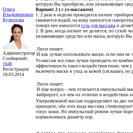
которую Вы приобрели, или увлажняющее сред
Ольга
Вариант 2 ( с уз-массажем)
Владимировна
1. 2 раза в неделю проводится пилинг приборо
Кузнецова
смывается водой, на кожу наносится сыворотк
поверх нее наносится
гель для массажа
и делает
2. В дни, когда пилинг не делается, по сухой 
увлажняющее средство или маска, которую Вы
Люси пишет:
Администратор
И как лучше использовать маски, если они не
Сообщений:
Уз-массаж все-таки лучше проводить по комбин
1646
эффективность такого воздействия ниже, чем у
Регистрация:
включить маски в уход за кожей (см.выше), но 
18.03.2014
Люси пишет:
И еще вопрос - чем отличается импульсный ма
вибрирует, а в чем их отличие в воздействии 
Ультразвуковой массаж подразделяют на два т
принципе, оба этих вида массажа стимулируют
тонус кожи. Но импульсный режим лучше борет
нормализовать диаметр пор.