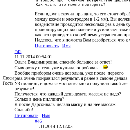
И вопрос про точечное воздействие Дарсонв
Как часто это можно повторять? 
Если вдруг вскочил прыщик, то его стоит обраб
между кожей и электродом в 1-2 мм). Вы долж
воздействие проводится несколько раз в день 
провоцирующих воспаление и усиливает заживле
как это приведет к скорейшему устранению п
Надеюсь, что я помогла Вам разобраться, что к
Цитировать
Имя
#45
11.11.2014 00:54:01
Ольга Владимировна, спасибо большое за ответ!
Сыворотку и гель уже купила, опробовала
Вообще прибором очень довольна, уже после первого
Люси
раза очень понравился результат, я ранее в салоне делала
Гость
УЗ пиллинг, и дома самостоятельно я получила такой же
результат!
Получается, что каждый день делать массаж не надо?
Только в день пиллинга?
Я после Дарсонваль делала маску и на нее массаж
Спасибо!
Цитировать
Имя
#46
11.11.2014 12:12:03