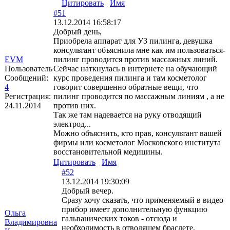
Цитировать
Имя
#51
13.12.2014 16:58:17
Добрый день,
Приобрела аппарат для УЗ пилинга, девушка
консультант объяснила мне как им пользоваться-
EVM
пилинг проводится против массажных линий.
Пользователь
Сейчас наткнулась в интернете на обучающий
Сообщений:
курс проведения пилинга и там косметолог
4
говорит совершенно обратные вещи, что
Регистрация:
пилинг проводится по массажным линиям , а не
24.11.2014
против них.
Так же там надевается на руку отводящий
электрод...
Можно объяснить, кто прав, консультант вашей
фирмы или косметолог Московского института
восстановительной медицины.
Цитировать
Имя
#52
13.12.2014 19:30:09
Добрый вечер.
Сразу хочу сказать, что применяемый в видео
прибор имеет дополнительную функцию
Ольга
гальванических токов - отсюда и
Владимировна
необходимость в отводящем браслете,