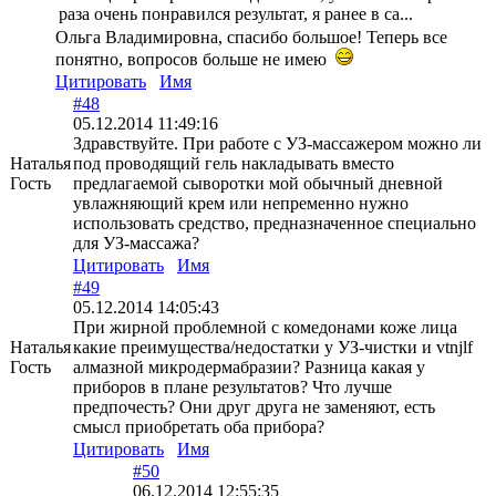
раза очень понравился результат, я ранее в са...
Ольга Владимировна, спасибо большое! Теперь все
понятно, вопросов больше не имею
Цитировать
Имя
#48
05.12.2014 11:49:16
Здравствуйте. При работе с УЗ-массажером можно ли
Наталья
под проводящий гель накладывать вместо
Гость
предлагаемой сыворотки мой обычный дневной
увлажняющий крем или непременно нужно
использовать средство, предназначенное специально
для УЗ-массажа?
Цитировать
Имя
#49
05.12.2014 14:05:43
При жирной проблемной с комедонами коже лица
Наталья
какие преимущества/недостатки у УЗ-чистки и vtnjlf
Гость
алмазной микродермабразии? Разница какая у
приборов в плане результатов? Что лучше
предпочесть? Они друг друга не заменяют, есть
смысл приобретать оба прибора?
Цитировать
Имя
#50
06.12.2014 12:55:35