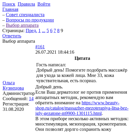
Поиск
Правила
Войти
Главная
–
Совет специалиста
–
Вопросы по продукции
–
Выбор аппарата
Страницы:
Пред.
1
...
5
6
7
8
9
Ответить
Выбор аппарата
#161
26.07.2021 18:44:16
Цитата
Гость написал:
Добрый день! Помогите подобрать массажёр
для ухода за кожей лица. Мне 33, кожа
чувствительная, есть псориаз.
Ольга
Добрый день.
Кузнецова
Если Ваш дерматолог не против применения
Администратор
аппаратных методик, рекомендую вам
Сообщений:
14
обратить внимание на
https://www.beauty-
Регистрация:
shop.ru/catalog/massazher-mezoterapiya-litsa-bez-
31.08.2020
igly-gezatone-m9900-1301115.html
.
В этом приборе несколько активных методик:
миостимуляция, мезопорация, хромотерапия.
Они позволят дорлго сохранить кожу