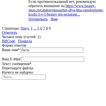
Если противопоказаний нет, рекомендую
обратить внимание на
https://www.beauty-
shop.ru/catalog/massazher-dlya-litsa-omolozhenie-
kozhi-3-v-1-beauty-iris-gezatone...
Цитировать
Имя
Страницы:
Пред.
1
...
5
6
7
8
9
Ответить
Читают тему (гостей:
1
)
BBCode
Правила
Форма ответов
Ваше имя
*
Ваш E-Mail
Текст сообщения
*
Перетащите файлы
Ничего не найдено