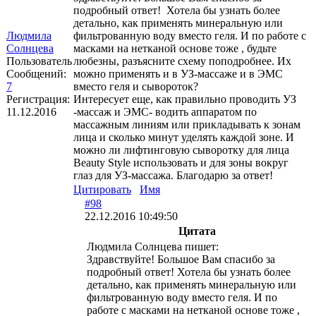
подробный ответ! Хотела бы узнать более
детально, как применять минеральную или
Людмила
фильтрованную воду вместо геля. И по работе с
Солнцева
масками на нетканой основе тоже , будьте
Пользователь
любезны, разъясните схему поподробнее. Их
Сообщений:
можно применять и в УЗ-массаже и в ЭМС
7
вместо геля и сывороток?
Регистрация:
Интересует еще, как правильно проводить УЗ
11.12.2016
-массаж и ЭМС- водить аппаратом по
массажным линиям или прикладывать к зонам
лица и сколько минут уделять каждой зоне. И
можно ли лифтинговую сыворотку для лица
Beauty Style использовать и для зоны вокруг
глаз для УЗ-массажа. Благодарю за ответ!
Цитировать
Имя
#98
22.12.2016 10:49:50
Цитата
Людмила Солнцева пишет:
Здравствуйте! Большое Вам спасибо за
подробный ответ! Хотела бы узнать более
детально, как применять минеральную или
фильтрованную воду вместо геля. И по
работе с масками на нетканой основе тоже ,