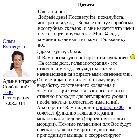
Цитата
Ольга пишет:
Добрый день! Посоветуйте, пожалуйста,
аппарат для ухода. Больше волнует проблема
носогубных складок, и мне кажется что щеки
и уголки рта опускаются. Мне 34года,
комбинированный тип кожи. Гальванику
Ольга
во...
Кузнецова
Здравствуйте, Ольга.
И Вам посоветую прибор с этой функцией
На самом деле, гальванотерапия - это
отличный метод для ухода за кожей с
начинающимися возрастными изменениями.
Он и очищает, и питает, и стимулирует
Администратор
выработку собственного коллагена и
Сообщений:
эластина. При этом гальванические токи
1646
отлично подходят для регулярного ухода и
Регистрация:
профилактики возрастных изменений.
18.03.2014
А конкретно Вам подойдет
прибор m709
- он
сочетает функцию гальванотерапии,
микротоки и ридолиз (коррекция стойких
морщин). Помимо гальваники для Вас будут
очень актуальны микротоки, которые
приподнимут мышцы и скорректируют