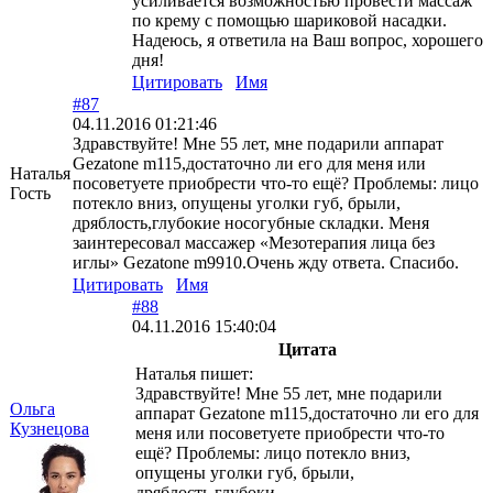
усиливается возможностью провести массаж
по крему с помощью шариковой насадки.
Надеюсь, я ответила на Ваш вопрос, хорошего
дня!
Цитировать
Имя
#87
04.11.2016 01:21:46
Здравствуйте! Мне 55 лет, мне подарили аппарат
Gezatone m115,достаточно ли его для меня или
Наталья
посоветуете приобрести что-то ещё? Проблемы: лицо
Гость
потекло вниз, опущены уголки губ, брыли,
дряблость,глубокие носогубные складки. Меня
заинтересовал массажер «Мезотерапия лица без
иглы» Gezatone m9910.Очень жду ответа. Спасибо.
Цитировать
Имя
#88
04.11.2016 15:40:04
Цитата
Наталья пишет:
Здравствуйте! Мне 55 лет, мне подарили
Ольга
аппарат Gezatone m115,достаточно ли его для
Кузнецова
меня или посоветуете приобрести что-то
ещё? Проблемы: лицо потекло вниз,
опущены уголки губ, брыли,
дряблость,глубоки...