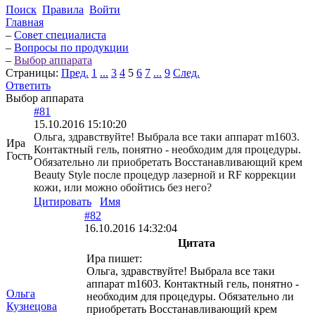
Поиск
Правила
Войти
Главная
–
Совет специалиста
–
Вопросы по продукции
–
Выбор аппарата
Страницы:
Пред.
1
...
3
4
5
6
7
...
9
След.
Ответить
Выбор аппарата
#81
15.10.2016 15:10:20
Ольга, здравствуйте! Выбрала все таки аппарат m1603.
Ира
Контактный гель, понятно - необходим для процедуры.
Гость
Обязательно ли приобретать Восстанавливающий крем
Beauty Style после процедур лазерной и RF коррекции
кожи, или можно обойтись без него?
Цитировать
Имя
#82
16.10.2016 14:32:04
Цитата
Ира пишет:
Ольга, здравствуйте! Выбрала все таки
аппарат m1603. Контактный гель, понятно -
Ольга
необходим для процедуры. Обязательно ли
Кузнецова
приобретать Восстанавливающий крем