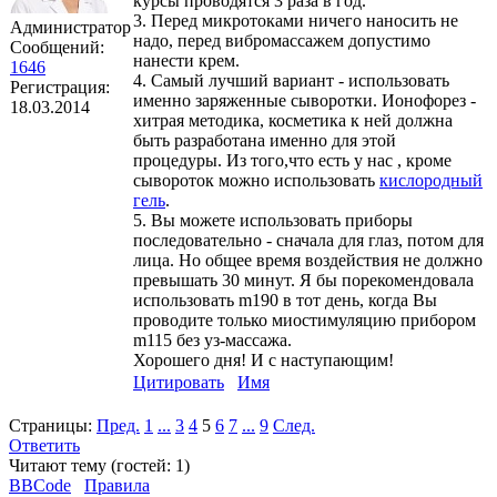
курсы проводятся 3 раза в год.
3. Перед микротоками ничего наносить не
Администратор
надо, перед вибромассажем допустимо
Сообщений:
нанести крем.
1646
4. Самый лучший вариант - использовать
Регистрация:
именно заряженные сыворотки. Ионофорез -
18.03.2014
хитрая методика, косметика к ней должна
быть разработана именно для этой
процедуры. Из того,что есть у нас , кроме
сывороток можно использовать
кислородный
гель
.
5. Вы можете использовать приборы
последовательно - сначала для глаз, потом для
лица. Но общее время воздействия не должно
превышать 30 минут. Я бы порекомендовала
использовать m190 в тот день, когда Вы
проводите только миостимуляцию прибором
m115 без уз-массажа.
Хорошего дня! И с наступающим!
Цитировать
Имя
Страницы:
Пред.
1
...
3
4
5
6
7
...
9
След.
Ответить
Читают тему (гостей:
1
)
BBCode
Правила