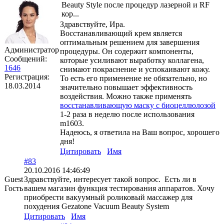
Beauty Style после процедур лазерной и RF
кор...
Здравствуйте, Ира.
Восстанавливающий крем является
оптимальным решением для завершения
Администратор
процедуры. Он содержит компоненты,
Сообщений:
которые усиливают выработку коллагена,
1646
снимают покраснение и успокаивают кожу.
Регистрация:
То есть его применение не обязательно, но
18.03.2014
значительно повышает эффективность
воздействия. Можно также применять
восстанавливающую маску с биоцеллюлозой
1-2 раза в неделю после использования
m1603.
Надеюсь, я ответила на Ваш вопрос, хорошего
дня!
Цитировать
Имя
#83
20.10.2016 14:46:49
Guest
Здравствуйте, интересует такой вопрос. Есть ли в
Гость
вашем магазин функция тестирования аппаратов. Хочу
приобрести вакуумный роликовый массажер для
похудения Gezatone Vacuum Beauty System
Цитировать
Имя