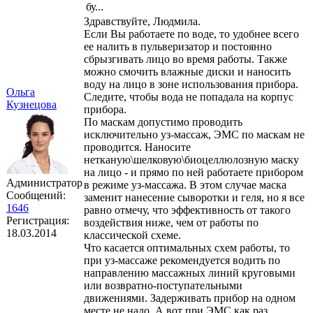
бу...
Здравствуйте, Людмила.
Если Вы работаете по воде, то удобнее всего
ее налить в пульверизатор и постоянно
сбрызгивать лицо во время работы. Также
можно смочить влажные диски и наносить
воду на лицо в зоне использования прибора.
Ольга
Следите, чтобы вода не попадала на корпус
Кузнецова
прибора.
По маскам допустимо проводить
исключительно уз-массаж, ЭМС по маскам не
проводится. Наносите
нетканую\шелковую\биоцеллюлозную маску
на лицо - и прямо по ней работаете прибором
Администратор
в режиме уз-массажа. В этом случае маска
Сообщений:
заменит нанесение сыворотки и геля, но я все
1646
равно отмечу, что эффективность от такого
Регистрация:
воздействия ниже, чем от работы по
18.03.2014
классической схеме.
Что касается оптимальных схем работы, то
при уз-массаже рекомендуется водить по
направлению массажных линий круговыми
или возвратно-поступательными
движениями. Задерживать прибор на одном
месте не надо. А вот при ЭМС как раз