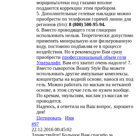
морщины\отеки под глазами вполне
поддаются коррекции этим прибором.
5. Дополнительные гелевые накладки можно
приобрести по телефонам горячей линии для
регионов (б/п):
8 (800) 500-95-94.
6. Вместо проводящего геля глицерин
использовать нельзя. Теоретически допустимо
применять минеральную или фильтрованную
воду, постоянно подбавляя ее в процессе
воздействия. Но я рекомендую Вам сразу
приобрести
профессиональный объем геля
Ультралифт
, Вам его хватит очень надолго! 7.
Вместо сывороток Beauty Style Вы можете
использовать другие ампульные комплексы,
концентраты на водной основе, нанося их под
гель. Можно работать по маскам на нетканой
основе, в этом случае гель не нужен вообще.
По кремам, эмульсиям, маслам уз-массаж не
проводится.
Надеюсь, я ответила на Ваш вопрос, хорошего
дня!
Цитировать
Имя
#97
22.12.2016 00:45:02
Здравствуйте! Большое Вам спасибо за