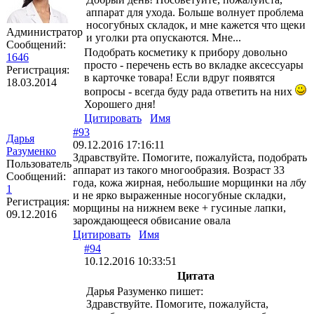
аппарат для ухода. Больше волнует проблема
носогубных складок, и мне кажется что щеки
Администратор
и уголки рта опускаются. Мне...
Сообщений:
Подобрать косметику к прибору довольно
1646
просто - перечень есть во вкладке аксессуары
Регистрация:
в карточке товара! Если вдруг появятся
18.03.2014
вопросы - всегда буду рада ответить на них
Хорошего дня!
Цитировать
Имя
#93
Дарья
09.12.2016 17:16:11
Разуменко
Здравствуйте. Помогите, пожалуйста, подобрать
Пользователь
аппарат из такого многообразия. Возраст 33
Сообщений:
года, кожа жирная, небольшие морщинки на лбу
1
и не ярко выраженные носогубные складки,
Регистрация:
морщины на нижнем веке + гусиные лапки,
09.12.2016
зарождающееся обвисание овала
Цитировать
Имя
#94
10.12.2016 10:33:51
Цитата
Дарья Разуменко пишет:
Здравствуйте. Помогите, пожалуйста,