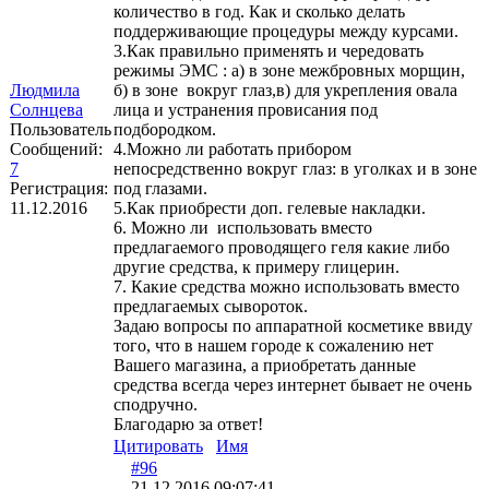
количество в год. Как и сколько делать
поддерживающие процедуры между курсами.
3.Как правильно применять и чередовать
режимы ЭМС : а) в зоне межбровных морщин,
Людмила
б) в зоне вокруг глаз,в) для укрепления овала
Солнцева
лица и устранения провисания под
Пользователь
подбородком.
Сообщений:
4.Можно ли работать прибором
7
непосредственно вокруг глаз: в уголках и в зоне
Регистрация:
под глазами.
11.12.2016
5.Как приобрести доп. гелевые накладки.
6. Можно ли использовать вместо
предлагаемого проводящего геля какие либо
другие средства, к примеру глицерин.
7. Какие средства можно использовать вместо
предлагаемых сывороток.
Задаю вопросы по аппаратной косметике ввиду
того, что в нашем городе к сожалению нет
Вашего магазина, а приобретать данные
средства всегда через интернет бывает не очень
сподручно.
Благодарю за ответ!
Цитировать
Имя
#96
21.12.2016 09:07:41