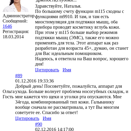
Здравствуйте, Наталья.
По большому счету функции m115 сходны с
Администратор
функциями m9910. И там, и там есть
Сообщений:
миостимуляция для подтяжки мышц, оба
1646
прибора проводят косметику вглубь кожи.
Регистрация:
При этом у m115 больше выбор режимов
18.03.2014
подтяжки мышц (ЭМС), также его можно
применять для тела. Этот аппарат как раз
разработан для возраста 45+, думаю, он станет
для Вас идеальным помощником.
Надеюсь, я ответила на Ваш вопрос, хорошего
дня!
Цитировать
Имя
#89
01.12.2016 19:33:36
Добрый день! Посоветуйте, пожалуйста, аппарат для
Ольга
ухода. Больше волнует проблема носогубных складок, и
Гость
мне кажется что щеки и уголки рта опускаются. Мне
34года, комбинированный тип кожи. Гальванику
вообще сначала не рассматривала, а тут Вы многим
советуете ее. Спасибо за ответ!
Цитировать
Имя
#90
02.12.2016 14:17:00