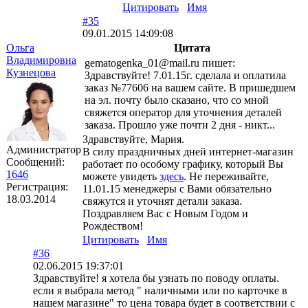
Цитировать
Имя
#35
09.01.2015 14:09:08
Ольга
Цитата
Владимировна
gematogenka_01@mail.ru
пишет:
Кузнецова
Здравствуйте! 7.01.15г. сделала и оплатила
заказ №77606 на вашем сайте. В пришедшем
на эл. почту было сказано, что со мной
свяжется оператор для уточнения деталей
заказа. Прошло уже почти 2 дня - никт...
Здравствуйте, Мария.
Администратор
В силу праздничных дней интернет-магазин
Сообщений:
работает по особому графику, который Вы
1646
можете увидеть
здесь
. Не переживайте,
Регистрация:
11.01.15 менеджеры с Вами обязательно
18.03.2014
свяжутся и уточнят детали заказа.
Поздравляем Вас с Новым Годом и
Рождеством!
Цитировать
Имя
#36
02.06.2015 19:37:01
Здравствуйте! я хотела бы узнать по поводу оплаты.
если я выбрала метод " наличными или по карточке в
нашем магазине" то цена товара будет в соответствии с