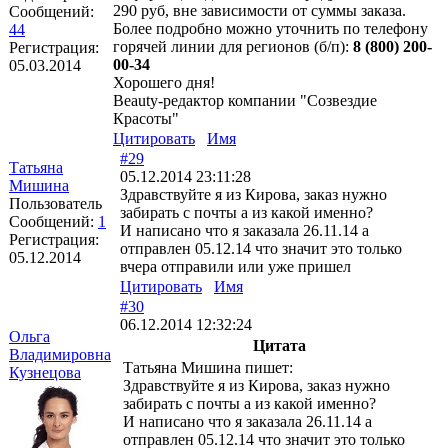
290 руб, вне зависимости от суммы заказа.
Сообщений:
Более подробно можно уточнить по телефону
44
горячей линии для регионов (б/п):
8 (800) 200-
Регистрация:
00-34
05.03.2014
Хорошего дня!
Beauty-редактор компании "Созвездие
Красоты"
Цитировать
Имя
#29
Татьяна
05.12.2014 23:11:28
Мишина
Здравствуйте я из Кирова, заказ нужно
Пользователь
забирать с почты а из какой именно?
Сообщений:
1
И написано что я заказала 26.11.14 а
Регистрация:
отправлен 05.12.14 что значит это только
05.12.2014
вчера отправили или уже пришел
Цитировать
Имя
#30
06.12.2014 12:32:24
Ольга
Цитата
Владимировна
Татьяна Мишина пишет:
Кузнецова
Здравствуйте я из Кирова, заказ нужно
забирать с почты а из какой именно?
И написано что я заказала 26.11.14 а
отправлен 05.12.14 что значит это только