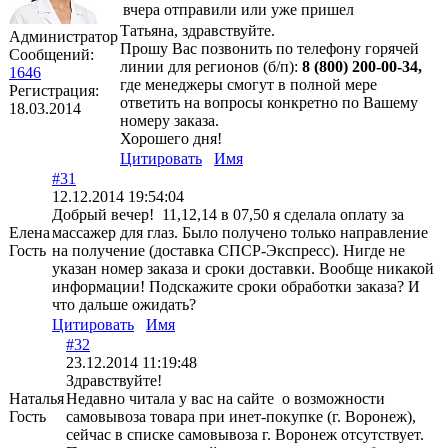
вчера отправили или уже пришел
Татьяна, здравствуйте.
Администратор
Прошу Вас позвонить по телефону горячей
Сообщений:
линии для регионов (б/п):
8 (800) 200-00-34,
1646
где менеджеры смогут в полной мере
Регистрация:
ответить на вопросы конкретно по Вашему
18.03.2014
номеру заказа.
Хорошего дня!
Цитировать
Имя
#31
12.12.2014 19:54:04
Добрый вечер! 11,12,14 в 07,50 я сделала оплату за
Елена
массажер для глаз. Было получено только направление
Гость
на получение (доставка СПСР-Экспресс). Нигде не
указан номер заказа и сроки доставки. Вообще никакой
информации! Подскажите сроки обработки заказа? И
что дальше ожидать?
Цитировать
Имя
#32
23.12.2014 11:19:48
Здравствуйте!
Наталья
Недавно читала у вас на сайте о возможности
Гость
самовывоза товара при инет-покупке (г. Воронеж),
сейчас в списке самовывоза г. Воронеж отсутствует.