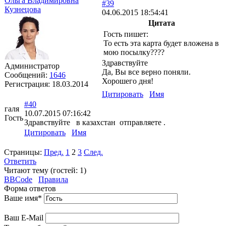
Ольга Владимировна
#39
Кузнецова
04.06.2015 18:54:41
Цитата
Гость пишет:
То есть эта карта будет вложена в
мою посылку????
Здравствуйте
Администратор
Да, Вы все верно поняли.
Сообщений:
1646
Хорошего дня!
Регистрация:
18.03.2014
Цитировать
Имя
#40
галя
10.07.2015 07:16:42
Гость
Здравствуйте в казахстан отправляете .
Цитировать
Имя
Страницы:
Пред.
1
2
3
След.
Ответить
Читают тему (гостей:
1
)
BBCode
Правила
Форма ответов
Ваше имя
*
Ваш E-Mail