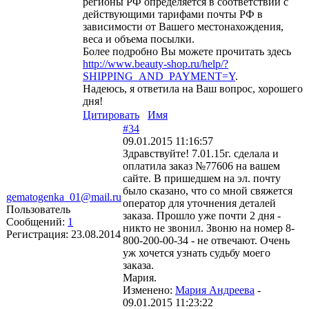
регионы РФ определяется в соответствии с
действующими тарифами почты РФ в
зависимости от Вашего местонахождения,
веса и объема посылки.
Более подробно Вы можете прочитать здесь
http://www.beauty-shop.ru/help/?
SHIPPING_AND_PAYMENT=Y
.
Надеюсь, я ответила на Ваш вопрос, хорошего
дня!
Цитировать
Имя
#34
09.01.2015 11:16:57
Здравствуйте! 7.01.15г. сделала и
оплатила заказ №77606 на вашем
сайте. В пришедшем на эл. почту
было сказано, что со мной свяжется
gematogenka_01@mail.ru
оператор для уточнения деталей
Пользователь
заказа. Прошло уже почти 2 дня -
Сообщений:
1
никто не звонил. Звоню на номер 8-
Регистрация:
23.08.2014
800-200-00-34 - не отвечают. Очень
уж хочется узнать судьбу моего
заказа.
Мария.
Изменено:
Мария Андреева
-
09.01.2015 11:23:22