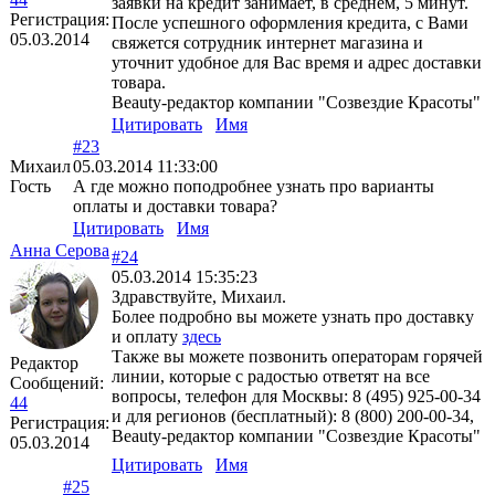
заявки на кредит занимает, в среднем, 5 минут.
Регистрация:
После успешного оформления кредита, c Вами
05.03.2014
свяжется сотрудник интернет магазина и
уточнит удобное для Вас время и адрес доставки
товара.
Beauty-редактор компании "Созвездие Красоты"
Цитировать
Имя
#23
Михаил
05.03.2014 11:33:00
Гость
А где можно поподробнее узнать про варианты
оплаты и доставки товара?
Цитировать
Имя
Анна Серова
#24
05.03.2014 15:35:23
Здравствуйте, Михаил.
Более подробно вы можете узнать про доставку
и оплату
здесь
Также вы можете позвонить операторам горячей
Редактор
линии, которые с радостью ответят на все
Сообщений:
вопросы, телефон для Москвы: 8 (495) 925-00-34
44
и для регионов (бесплатный): 8 (800) 200-00-34,
Регистрация:
Beauty-редактор компании "Созвездие Красоты"
05.03.2014
Цитировать
Имя
#25