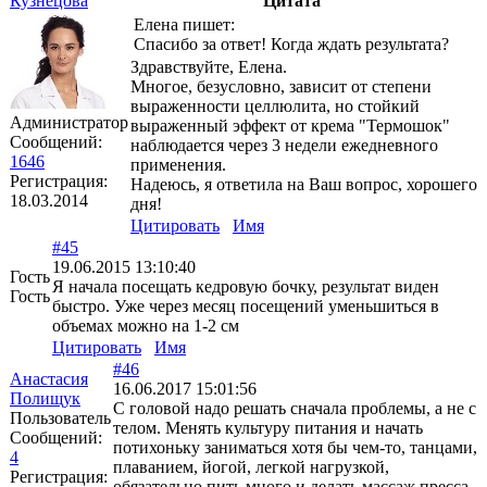
Кузнецова
Цитата
Елена пишет:
Спасибо за ответ! Когда ждать результата?
Здравствуйте, Елена.
Многое, безусловно, зависит от степени
выраженности целлюлита, но стойкий
Администратор
выраженный эффект от крема "Термошок"
Сообщений:
наблюдается через 3 недели ежедневного
1646
применения.
Регистрация:
Надеюсь, я ответила на Ваш вопрос, хорошего
18.03.2014
дня!
Цитировать
Имя
#45
19.06.2015 13:10:40
Гость
Я начала посещать кедровую бочку, результат виден
Гость
быстро. Уже через месяц посещений уменьшиться в
объемах можно на 1-2 см
Цитировать
Имя
#46
Анастасия
16.06.2017 15:01:56
Полищук
С головой надо решать сначала проблемы, а не с
Пользователь
телом. Менять культуру питания и начать
Сообщений:
потихоньку заниматься хотя бы чем-то, танцами,
4
плаванием, йогой, легкой нагрузкой,
Регистрация:
обязательно пить много и делать массаж пресса.