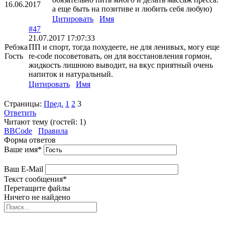
16.06.2017
а еще быть на позитиве и любить себя любую)
Цитировать
Имя
#47
21.07.2017 17:07:33
Ребэка
ПП и спорт, тогда похудеете, не для ленивых, могу еще
Гость
re-code посоветовать, он для восстановления гормон,
жидкость лишнюю выводит, на вкус приятный очень
напиток и натуральный.
Цитировать
Имя
Страницы:
Пред.
1
2
3
Ответить
Читают тему (гостей:
1
)
BBCode
Правила
Форма ответов
Ваше имя
*
Ваш E-Mail
Текст сообщения
*
Перетащите файлы
Ничего не найдено