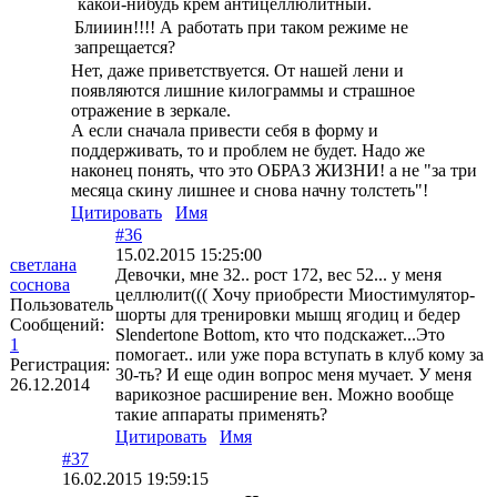
какой-нибудь крем антицеллюлитный.
Блииин!!!! А работать при таком режиме не
запрещается?
Нет, даже приветствуется. От нашей лени и
появляются лишние килограммы и страшное
отражение в зеркале.
А если сначала привести себя в форму и
поддерживать, то и проблем не будет. Надо же
наконец понять, что это ОБРАЗ ЖИЗНИ! а не "за три
месяца скину лишнее и снова начну толстеть"!
Цитировать
Имя
#36
15.02.2015 15:25:00
светлана
Девочки, мне 32.. рост 172, вес 52... у меня
соснова
целлюлит((( Хочу приобрести Миостимулятор-
Пользователь
шорты для тренировки мышц ягодиц и бедер
Сообщений:
Slendertone Bottom, кто что подскажет...Это
1
помогает.. или уже пора вступать в клуб кому за
Регистрация:
30-ть? И еще один вопрос меня мучает. У меня
26.12.2014
варикозное расширение вен. Можно вообще
такие аппараты применять?
Цитировать
Имя
#37
16.02.2015 19:59:15