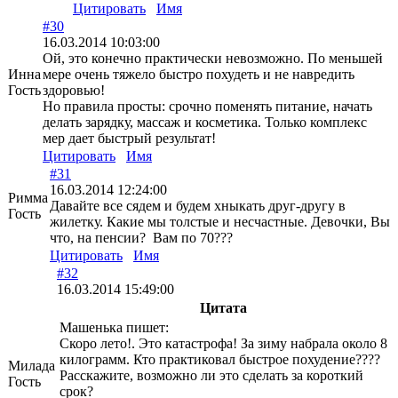
Цитировать
Имя
#30
16.03.2014 10:03:00
Ой, это конечно практически невозможно. По меньшей
Инна
мере очень тяжело быстро похудеть и не навредить
Гость
здоровью!
Но правила просты: срочно поменять питание, начать
делать зарядку, массаж и косметика. Только комплекс
мер дает быстрый результат!
Цитировать
Имя
#31
16.03.2014 12:24:00
Римма
Давайте все сядем и будем хныкать друг-другу в
Гость
жилетку. Какие мы толстые и несчастные. Девочки, Вы
что, на пенсии? Вам по 70???
Цитировать
Имя
#32
16.03.2014 15:49:00
Цитата
Машенька пишет:
Скоро лето!. Это катастрофа! За зиму набрала около 8
килограмм. Кто практиковал быстрое похудение????
Милада
Расскажите, возможно ли это сделать за короткий
Гость
срок?