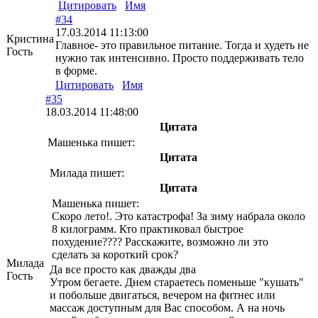
Цитировать
Имя
#34
17.03.2014 11:13:00
Кристина
Главное- это правильное питание. Тогда и худеть не
Гость
нужно так интенсивно. Просто поддерживать тело
в форме.
Цитировать
Имя
#35
18.03.2014 11:48:00
Цитата
Машенька пишет:
Цитата
Милада пишет:
Цитата
Машенька пишет:
Скоро лето!. Это катастрофа! За зиму набрала около
8 килограмм. Кто практиковал быстрое
похудение???? Расскажите, возможно ли это
сделать за короткий срок?
Милада
Да все просто как дважды два
Гость
Утром бегаете. Днем стараетесь поменьше "кушать"
и побольше двигаться, вечером на фитнес или
массаж доступным для Вас способом. А на ночь