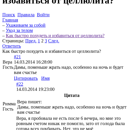
избавиться от целлюлита?
Поиск
Правила
Войти
Главная
–
Ухаживаем за собой
–
Уход за телом
–
Как быстро похудеть и избавиться от целлюлита?
Страницы:
Пред.
1
2
3
След.
Ответить
Как быстро похудеть и избавиться от целлюлита?
#21
Вера
14.03.2014 16:28:00
Гость
Дамы, поменьше жрать надо, особенно на ночь и будет
вам счастье
Цитировать
Имя
#22
14.03.2014 19:23:00
Цитата
Вера пишет:
Римма
Дамы, поменьше жрать надо, особенно на ночь и будет
Гость
вам счастье
Вера, я пробовала не есть после 6 вечера, но мне это
ровным счетом никак не помогло, зато от голода была
готова всех поубивать. Нет, это не моё