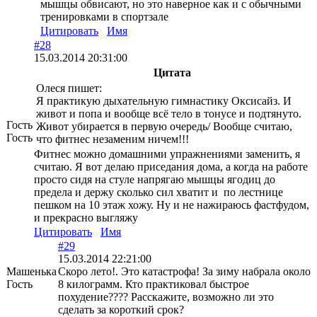
мышцы обвисают, но это наверное как и с обычными
тренировками в спортзале
Цитировать
Имя
#28
15.03.2014 20:31:00
Цитата
Олеся пишет:
Я практикую дыхательную гимнастику Оксисайз. И
живот и попа и вообще всё тело в тонусе и подтянуто.
Гость
Живот убирается в первую очередь/ Вообще считаю,
Гость
что фитнес незаменим ничем!!!
Фитнес можно домашними упражнениями заменить, я
считаю. Я вот делаю приседания дома, а когда на работе
просто сидя на стуле напрягаю мышцы ягодиц до
предела и держу сколько сил хватит и по лестнице
пешком на 10 этаж хожу. Ну и не нажираюсь фастфудом,
и прекрасно выгляжу
Цитировать
Имя
#29
15.03.2014 22:21:00
Машенька
Скоро лето!. Это катастрофа! За зиму набрала около
Гость
8 килограмм. Кто практиковал быстрое
похудение???? Расскажите, возможно ли это
сделать за короткий срок?