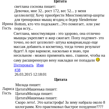
Цитата
светлана соснова пишет:
Девочки, мне 32.. рост 172, вес 52... у меня
целлюлит((( Хочу приобрести Миостимулятор-шорты
для тренировки мышц ягодиц и бедер Slendertone
Ирина
Bottom, кто что подскажет...Это помогает.. или уже
Гость
пора всту...
Светлана, миостмуляция - это здорово, она отлично
мышцы укрепляет и жир сжигает. Попу подтянет- это
точно, но вот целлюлит- штука коварная,надо еще
массаж добавить и косметику, тогда точно результат
будет! А при варикозе, насколько я знаю, при
несильном - можно применять мио.. главное, чтобы на
саму расширеннуцю вену накладки не попадали
Цитировать
Имя
#38
26.03.2015 12:18:01
Цитата
Милада пишет:
Лариса
ЦитатаМашенька пишет:
Гость
ЦитатаМилада пишет:
ЦитатаМашенька пишет:
Скоро лето!. Это катастрофа! За зиму набрала около 8
килограмм. Кто практиковал быстрое похудение????