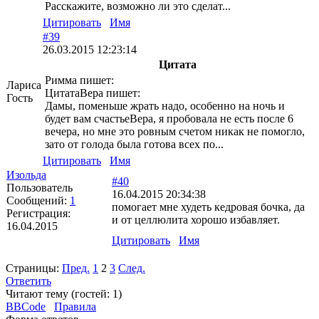
Расскажите, возможно ли это сделат...
Цитировать
Имя
#39
26.03.2015 12:23:14
Цитата
Римма пишет:
Лариса
ЦитатаВера пишет:
Гость
Дамы, поменьше жрать надо, особенно на ночь и
будет вам счастьеВера, я пробовала не есть после 6
вечера, но мне это ровным счетом никак не помогло,
зато от голода была готова всех по...
Цитировать
Имя
Изольда
#40
Пользователь
16.04.2015 20:34:38
Сообщений:
1
помогает мне худеть кедровая бочка, да
Регистрация:
и от целлюлита хорошо избавляет.
16.04.2015
Цитировать
Имя
Страницы:
Пред.
1
2
3
След.
Ответить
Читают тему (гостей:
1
)
BBCode
Правила