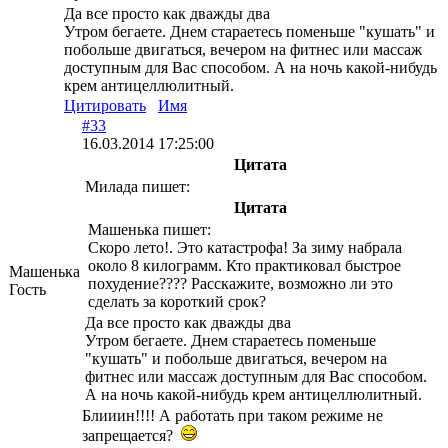
Да все просто как дважды два
Утром бегаете. Днем стараетесь поменьше "кушать" и
побольше двигаться, вечером на фитнес или массаж
доступным для Вас способом. А на ночь какой-нибудь
крем антицеллюлитный.
Цитировать
Имя
#33
16.03.2014 17:25:00
Цитата
Милада пишет:
Цитата
Машенька пишет:
Скоро лето!. Это катастрофа! За зиму набрала
около 8 килограмм. Кто практиковал быстрое
Машенька
похудение???? Расскажите, возможно ли это
Гость
сделать за короткий срок?
Да все просто как дважды два
Утром бегаете. Днем стараетесь поменьше
"кушать" и побольше двигаться, вечером на
фитнес или массаж доступным для Вас способом.
А на ночь какой-нибудь крем антицеллюлитный.
Блииин!!!! А работать при таком режиме не
запрещается?