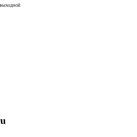
 выходной
ru