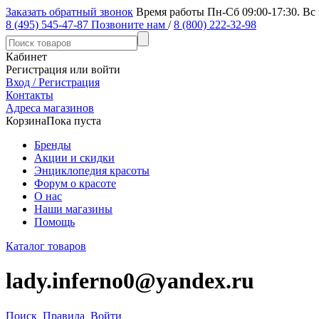
Заказать обратный звонок
Время работы Пн-Сб 09:00-17:30. Вс
8 (495) 545-47-87
Позвоните нам
/
8 (800) 222-32-98
Кабинет
Регистрация или войти
Вход / Регистрация
Контакты
Адреса магазинов
Корзина
Пока пуста
Бренды
Акции и скидки
Энциклопедия красоты
Форум о красоте
О нас
Наши магазины
Помощь
Каталог товаров
lady.inferno0@yandex.ru
Поиск
Правила
Войти