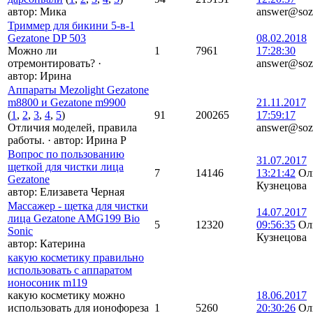
автор:
Мика
answer@soz
Триммер для бикини 5-в-1
Gezatone DP 503
08.02.2018
Можно ли
1
7961
17:28:30
отремонтировать?
·
answer@soz
автор:
Ирина
Аппараты Mezolight Gezatone
m8800 и Gezatone m9900
21.11.2017
(
1
,
2
,
3
,
4
,
5
)
91
200265
17:59:17
Отличия моделей, правила
answer@soz
работы.
·
автор:
Ирина Р
Вопрос по пользованию
31.07.2017
щеткой для чистки лица
7
14146
13:21:42
Ол
Gezatone
Кузнецова
автор:
Елизавета Черная
Массажер - щетка для чистки
14.07.2017
лица Gezatone AMG199 Bio
5
12320
09:56:35
Ол
Sonic
Кузнецова
автор:
Катерина
какую косметику правильно
использовать с аппаратом
ионосоник m119
какую косметику можно
18.06.2017
использовать для ионофореза
1
5260
20:30:26
Ол