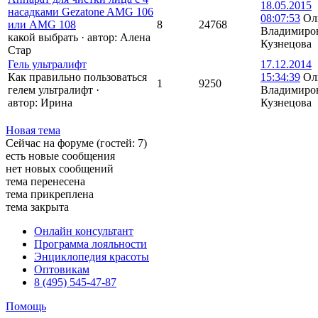
18.05.2015
насадками Gezatone AMG 106
08:07:53
Ол
или АМG 108
8
24768
Владимиро
какой выбрать
·
автор:
Алена
Кузнецова
Стар
Гель ультралифт
17.12.2014
Как правильно пользоваться
15:34:39
Ол
1
9250
гелем ультралифт
·
Владимиро
автор:
Ирина
Кузнецова
Новая тема
Сейчас на форуме (гостей:
7
)
есть новые сообщения
нет новых сообщений
тема перенесена
тема прикреплена
тема закрыта
Онлайн консультант
Программа лояльности
Энциклопедия красоты
Оптовикам
8 (495) 545-47-87
Помощь