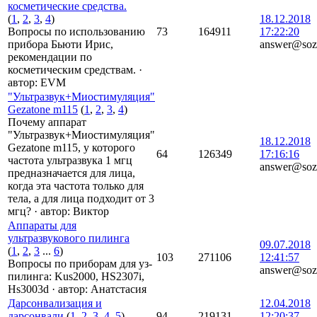
косметические средства.
(
1
,
2
,
3
,
4
)
18.12.2018
Вопросы по использованию
73
164911
17:22:20
прибора Бьюти Ирис,
answer@soz
рекомендации по
косметическим средствам.
·
автор:
EVM
"Ультразвук+Миостимуляция"
Gezatone m115
(
1
,
2
,
3
,
4
)
Почему аппарат
"Ультразвук+Миостимуляция"
18.12.2018
Gezatone m115, у которого
64
126349
17:16:16
частота ультразвука 1 мгц
answer@soz
предназначается для лица,
когда эта частота только для
тела, а для лица подходит от 3
мгц?
·
автор:
Виктор
Аппараты для
ультразвукового пилинга
09.07.2018
(
1
,
2
,
3
...
6
)
103
271106
12:41:57
Вопросы по приборам для уз-
answer@soz
пилинга: Kus2000, HS2307i,
Hs3003d
·
автор:
Анатстасия
Дарсонвализация и
12.04.2018
дарсонвали
(
1
,
2
,
3
,
4
,
5
)
94
219131
12:20:37