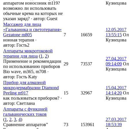
аппаратом ионосоник m119?
Кузнецова
возможно ли использовать
обычные крема на которых не
указан заряд?
·
автор:
Guest
Массажер для лица
«Гальваника и светотерапия»
12.05.2017
Gezatone m805
7
16659
13:55:15
Ол
ионная терапия
·
Кузнецова
автор:
Гость2
Аппараты микротоковой
терапии для лица
(
1
,
2
)
27.04.2017
Применение и рекомендации
29
73537
09:14:09
Ол
по использованию приборов
Кузнецова
Bio wave, m365, m708
·
автор:
Гость Katy
Прибор для алмазной
микродермабразии Diamond
15.04.2017
Peeling m917
15
32967
14:14:20
Ол
как пользоваться прибором?
·
Кузнецова
автор:
Светлана
Аппараты с функцией
гальванических токов
(
1
,
2
,
3
,
4
)
27.03.2017
Сравнение аппаратов"
73
153961
18:53:39