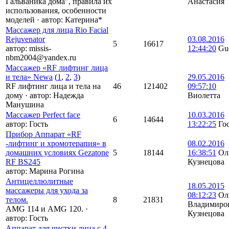
Гальваника дома", правила их
Анастасия
использования, особенности
моделей
·
автор:
Катерина*
Массажер для лица Rio Facial
Rejuvenator
03.08.2016
5
16617
автор:
missis-
12:44:20
Gu
nbm2004@yandex.ru
Массажер «RF лифтинг лица
и тела» Newa
(
1
,
2
,
3
)
29.05.2016
RF лифтинг лица и тела на
46
121402
09:57:10
дому
·
автор:
Надежда
Виолетта
Манушина
Массажер Perfect face
10.03.2016
6
14644
автор:
Гость
13:22:25
Го
Прибор Аппарат «RF
-лифтинг и хромотерапия» в
08.02.2016
домашних условиях Gezatone
5
18144
16:38:51
Ол
RF BS245
Кузнецова
автор:
Марина Рогина
Антицеллюлитные
18.05.2015
массажеры для ухода за
08:12:23
Ол
телом.
8
21831
Владимиро
AMG 114 и AMG 120.
·
Кузнецова
автор:
Гость
Аппарат для чистки лица с 4