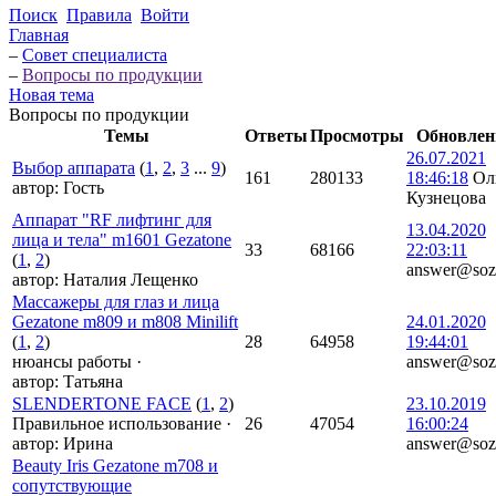
Поиск
Правила
Войти
Главная
–
Совет специалиста
–
Вопросы по продукции
Новая тема
Вопросы по продукции
Темы
Ответы
Просмотры
Обновлен
26.07.2021
Выбор аппарата
(
1
,
2
,
3
...
9
)
161
280133
18:46:18
Ол
автор:
Гость
Кузнецова
Аппарат "RF лифтинг для
13.04.2020
лица и тела" m1601 Gezatone
33
68166
22:03:11
(
1
,
2
)
answer@soz
автор:
Наталия Лещенко
Массажеры для глаз и лица
Gezatone m809 и m808 Minilift
24.01.2020
(
1
,
2
)
28
64958
19:44:01
нюансы работы
·
answer@soz
автор:
Татьяна
SLENDERTONE FACE
(
1
,
2
)
23.10.2019
Правильное использование
·
26
47054
16:00:24
автор:
Ирина
answer@soz
Beauty Iris Gezatone m708 и
сопутствующие