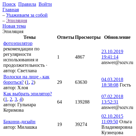
Поиск
Правила
Войти
Главная
–
Ухаживаем за собой
–
Эпиляция
Новая тема
Эпиляция
Темы
Ответы
Просмотры
Обновление
фотоэпилятор
рекомендации по
23.10.2019
регулярности
1
4867
19:41:14
использования и
answer@sozv.ru
продолжительность
·
автор:
Светлана
Волоски на лице - как
04.03.2018
бороться?
(
1
,
2
)
29
63630
18:38:08
Гость
автор:
Хлоя
Как выбрать эпилятор?
07.02.2018
(
1
,
2
,
3
,
4
)
64
139288
13:52:31
автор:
Гульнара
answer@sozv.ru
Керимова
02.10.2015
Бикини-дизайн
11:09:50
Ольга
19
39274
автор:
Милашка
Владимировна
Кузнецова