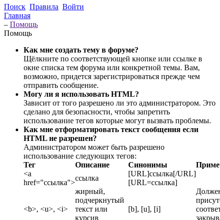
Поиск
Правила
Войти
Главная
–
Помощь
Помощь
Как мне создать тему в форуме?
Щёлкните по соответствующей кнопке или ссылке в
окне списка тем форума или конкретной темы. Вам,
возможно, придется зарегистрироваться прежде чем
отправить сообщение.
Могу ли я использовать HTML?
Зависит от того разрешено ли это администратором. Это
сделано для безопасности, чтобы запретить
использование тегов которые могут вызвать проблемы.
Как мне отформатировать текст сообщения если
HTML не разрешен?
Администратором может быть разрешено
использование следующих тегов:
Тег
Описание
Синонимы
Приме
<a
[URL]ссылка[/URL]
ссылка
href="ссылка">
[URL=ссылка]
жирный,
Должен
подчеркнутый
присут
<b>, <u>, <i>
текст или
[b], [u], [i]
соотв
курсив
закрыв