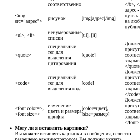
соответственно
</b>, <
адрес 
<img
путь к
рисунок
[img]адрес[/img]
src="адрес">
на лю
публич
ненумерованые
<ul>, <li>
[ul], [li]
списки
Должен
специальный
присут
тег для
<quote>
[quote]
соотв
выделения
закрыв
цитирования
</quot
Должен
специальный
присут
<code>
тег для
[code]
соотв
выделения кода
закрыв
</code
Должен
изменение
присут
<font color=>,
[color=цвет],
цвета и размера
соотв
<font size=>
[size=размер]
шрифта
закрыв
</font>
Могу ли я вставлять картинки?
Вы можете вставлять картинки в сообщения, если это
разрешено администратором. Вы должны указать